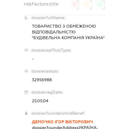
riskFactors.title
0
0
0
dossier.fullName:
ТОВАРИСТВО З ОБМЕЖЕНОЮ
ВІДПОВІДАЛЬНІСТЮ
"БУДІВЕЛЬНА КОМПАНІЯ УКРАЇНА"
dossier.opfSubType:
-
dossier.edrpo:
32956988
dossier.regDate:
25.05.04
dossier.foundersAndBenef:
ДЕМОЧКО ІГОР ВІКТОРОВИЧ
dossier.founderAddress
УКРАЇНА,