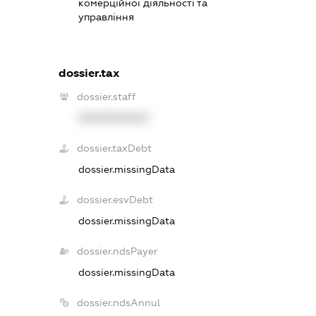
комерційної діяльності та
управління
dossier.tax
dossier.staff
XXXXXXXXXX
dossier.taxDebt
dossier.missingData
dossier.esvDebt
dossier.missingData
dossier.ndsPayer
dossier.missingData
dossier.ndsAnnul