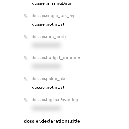
dossier.missingData
dossier.single_tax_reg
dossier.notInList
dossier.non_profit
XXXXXXXXXX
dossier.budget_dotation
XXXXXXXXXX
dossier.palne_akciz
dossier.notInList
dossier.bigTaxPayerReg
XXXXXXXXXX
dossier.declarations.title