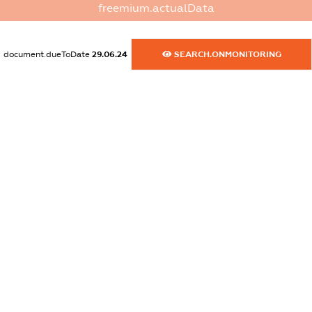
freemium.actualData
dossier.commercial_info.activity
XXXXXXXXXX
document.dueToDate
29.06.24
SEARCH.ONMONITORING
freemium.exampleText_1
freemium.exampleText_2
freemium.anonymousPerSearch2
FREEMIUM.DETAILS
FREEMIUM.REGISTER