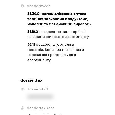
dossier.kveds:
51.39.0
неспеціалізована оптова
торгівля харчовими продуктами,
напоями та тютюновими виробами
51.19.0
посередництво в торгівлі
товарами широкого асортименту
52.11
роздрібна торгівля в
неспеціалізованих магазинах з
перевагою продовольчого
асортименту
dossier.tax
dossier.staff
XXXXXXXXXX
dossier.taxDebt