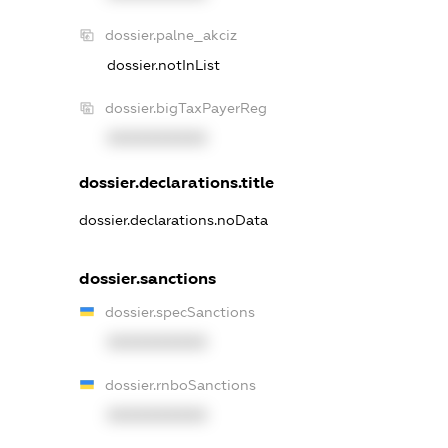
dossier.palne_akciz
dossier.notInList
dossier.bigTaxPayerReg
XXXXXXXXXX
dossier.declarations.title
dossier.declarations.noData
dossier.sanctions
dossier.specSanctions
XXXXXXXXXX
dossier.rnboSanctions
XXXXXXXXXX