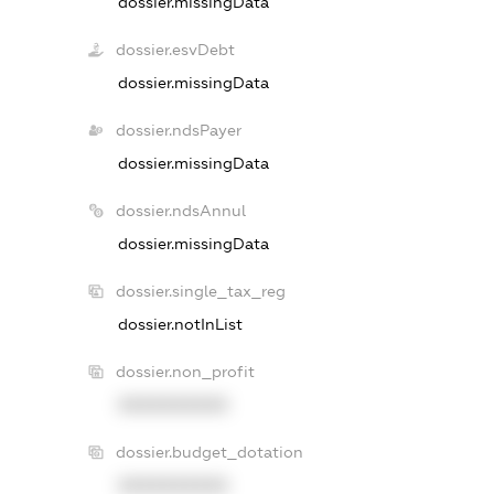
dossier.missingData
dossier.esvDebt
dossier.missingData
dossier.ndsPayer
dossier.missingData
dossier.ndsAnnul
dossier.missingData
dossier.single_tax_reg
dossier.notInList
dossier.non_profit
XXXXXXXXXX
dossier.budget_dotation
XXXXXXXXXX