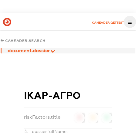
CAHEADER.GETTEST
CAHEADER.SEARCH
document.dossier
ІКАР-АГРО
riskFactors.title
0
0
0
dossier.fullName: