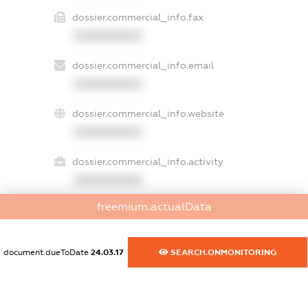
dossier.commercial_info.fax
XXXXXXXXXX
dossier.commercial_info.email
XXXXXXXXXX
dossier.commercial_info.website
XXXXXXXXXX
dossier.commercial_info.activity
XXXXXXXXXX
freemium.actualData
freemium.exampleText_1
freemium.exampleText_2
document.dueToDate
24.03.17
SEARCH.ONMONITORING
freemium.anonymousPerSearch2
FREEMIUM.DETAILS