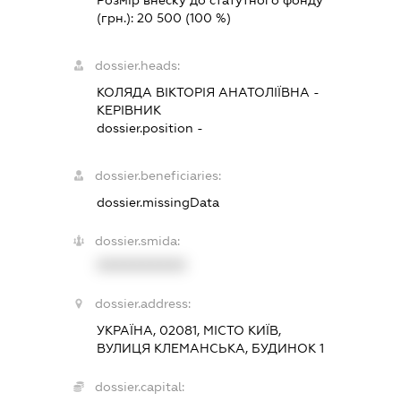
Розмір внеску до статутного фонду
(грн.):
20 500
(100 %)
dossier.heads:
КОЛЯДА ВІКТОРІЯ АНАТОЛІЇВНА
-
КЕРІВНИК
dossier.position -
dossier.beneficiaries:
dossier.missingData
dossier.smida:
XXXXXXXXXX
dossier.address:
УКРАЇНА, 02081, МІСТО КИЇВ,
ВУЛИЦЯ КЛЕМАНСЬКА, БУДИНОК 1
dossier.capital: