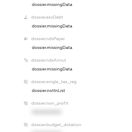
dossier.missingData
dossier.esvDebt
dossier.missingData
dossier.ndsPayer
dossier.missingData
dossier.ndsAnnul
dossier.missingData
dossier.single_tax_reg
dossier.notInList
dossier.non_profit
XXXXXXXXXX
dossier.budget_dotation