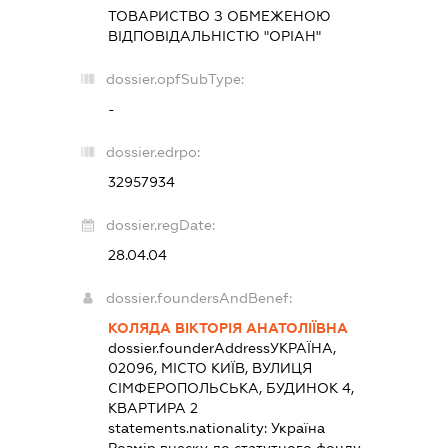
ТОВАРИСТВО З ОБМЕЖЕНОЮ
ВІДПОВІДАЛЬНІСТЮ "ОРІАН"
dossier.opfSubType:
-
dossier.edrpo:
32957934
dossier.regDate:
28.04.04
dossier.foundersAndBenef:
КОЛЯДА ВІКТОРІЯ АНАТОЛІЇВНА
dossier.founderAddress
УКРАЇНА,
02096, МІСТО КИЇВ, ВУЛИЦЯ
СІМФЕРОПОЛЬСЬКА, БУДИНОК 4,
КВАРТИРА 2
statements.nationality:
Україна