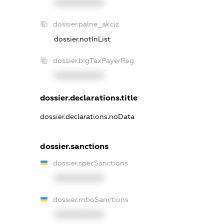
XXXXXXXXXX
dossier.palne_akciz
dossier.notInList
dossier.bigTaxPayerReg
XXXXXXXXXX
dossier.declarations.title
dossier.declarations.noData
dossier.sanctions
dossier.specSanctions
XXXXXXXXXX
dossier.rnboSanctions
XXXXXXXXXX