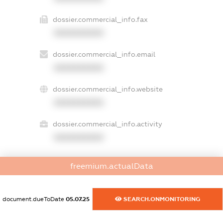
dossier.commercial_info.fax
XXXXXXXXXX
dossier.commercial_info.email
XXXXXXXXXX
dossier.commercial_info.website
XXXXXXXXXX
dossier.commercial_info.activity
XXXXXXXXXX
freemium.actualData
freemium.exampleText_1
freemium.exampleText_2
freemium.anonymousPerSearch2
document.dueToDate
05.07.25
SEARCH.ONMONITORING
FREEMIUM.DETAILS