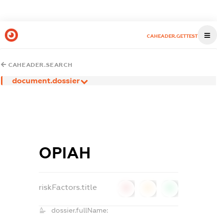
CAHEADER.GETTEST
CAHEADER.SEARCH
document.dossier
ОРІАН
riskFactors.title
0
0
0
dossier.fullName: