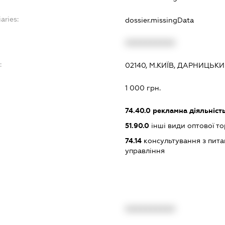
aries:
dossier.missingData
XXXXXXXXXX
:
02140, М.КИЇВ, ДАРНИЦЬКИ
1 000 грн.
74.40.0
рекламна діяльніст
51.90.0
інші види оптової то
74.14
консультування з питан
управління
XXXXXXXXXX