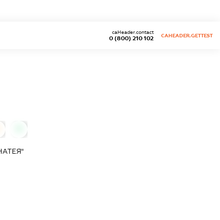
caHeader.contact
CAHEADER.GETTEST
0 (800) 210 102
0
НАТЕЯ"