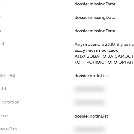
t
dossier.missingData
t
dossier.missingData
er
dossier.missingData
ul
Анульовано з 23.10.19 у зв'яз
вiдсутнiсть поставок
АНУЛЬОВАНО ЗА САМОСТ
КОНТРОЛЮЮЧОГО ОРГАНУ
_tax_reg
dossier.notInList
ofit
XXXXXXXXXX
_dotation
XXXXXXXXXX
akciz
dossier.notInList
PayerReg
XXXXXXXXXX