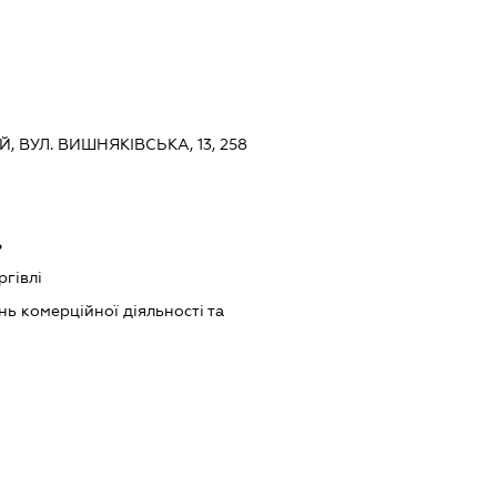
Й, ВУЛ. ВИШНЯКІВСЬКА, 13, 258
ь
ргівлі
ь комерційної діяльності та