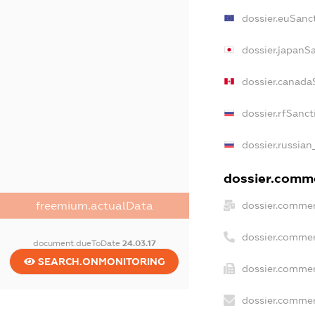
dossier.euSanc
dossier.japanS
dossier.canada
dossier.rfSanct
dossier.russian
dossier.comme
freemium.actualData
dossier.commer
dossier.commer
document.dueToDate
24.03.17
SEARCH.ONMONITORING
dossier.commer
dossier.commer