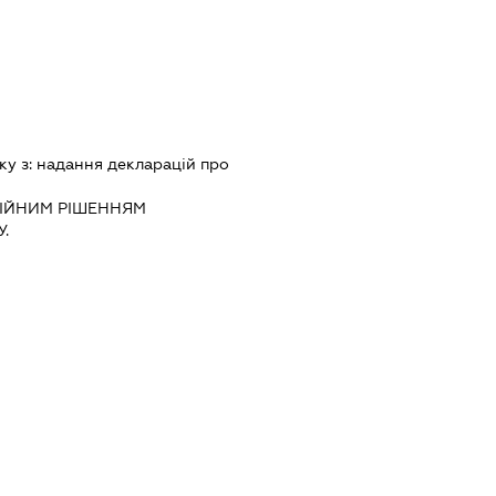
ку з:
надання декларацiй про
IЙНИМ РIШЕННЯМ
.