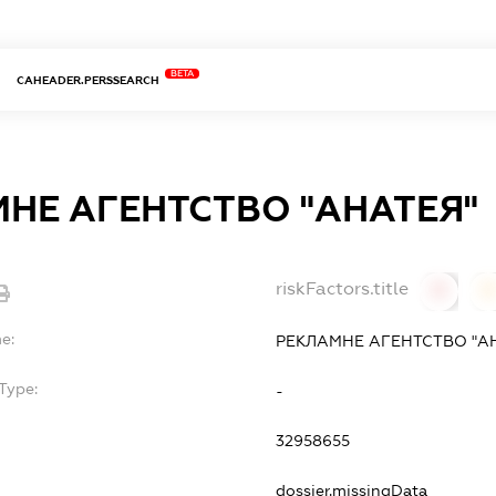
BETA
CAHEADER.PERSSEARCH
НЕ АГЕНТСТВО "АНАТЕЯ"
riskFactors.title
0
0
e:
РЕКЛАМНЕ АГЕНТСТВО "А
Type:
-
32958655
dossier.missingData