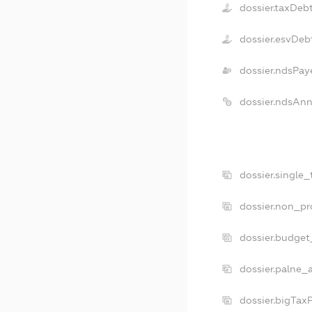
dossier.taxDeb
dossier.esvDeb
dossier.ndsPay
dossier.ndsAnn
dossier.single
dossier.non_pr
dossier.budget
dossier.palne_
dossier.bigTax