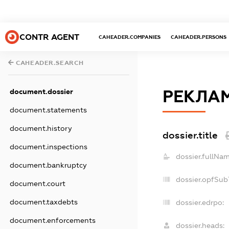
CONTR AGENT
CAHEADER.COMPANIES
CAHEADER.PERSONS
CAHEADER.SEARCH
РЕКЛАМ
document.dossier
document.statements
document.history
dossier.title
document.inspections
dossier.fullNam
document.bankruptcy
dossier.opfSub
document.court
document.taxdebts
dossier.edrpo:
document.enforcements
dossier.heads: