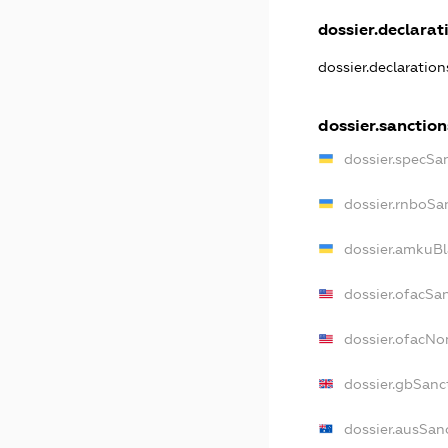
dossier.declarati
dossier.declaratio
dossier.sanction
dossier.specSa
dossier.rnboSa
dossier.amkuBl
dossier.ofacSa
dossier.ofacN
dossier.gbSanc
dossier.ausSan