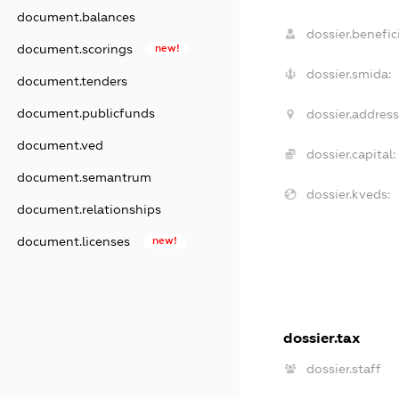
document.balances
dossier.benefici
document.scorings
new!
dossier.smida:
document.tenders
document.publicfunds
dossier.address
document.ved
dossier.capital:
document.semantrum
dossier.kveds:
document.relationships
document.licenses
new!
dossier.tax
dossier.staff