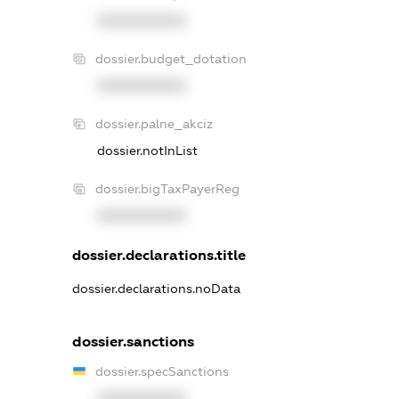
XXXXXXXXXX
dossier.budget_dotation
XXXXXXXXXX
dossier.palne_akciz
dossier.notInList
dossier.bigTaxPayerReg
XXXXXXXXXX
dossier.declarations.title
dossier.declarations.noData
dossier.sanctions
dossier.specSanctions
XXXXXXXXXX