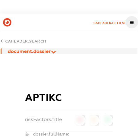
CAHEADER.GETTEST
CAHEADER.SEARCH
document.dossier
АРТІКС
riskFactors.title
0
0
0
dossier.fullName: