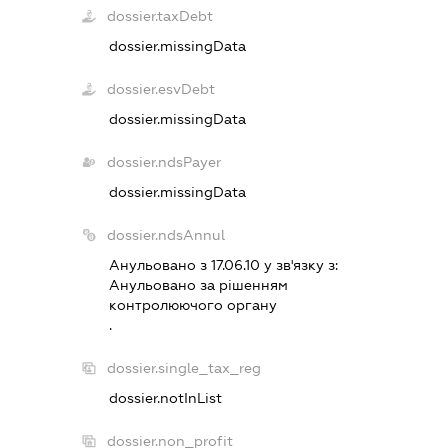
dossier.taxDebt
dossier.missingData
dossier.esvDebt
dossier.missingData
dossier.ndsPayer
dossier.missingData
dossier.ndsAnnul
Анульовано з 17.06.10 у зв'язку з:
Анульовано за рiшенням
контролюючого органу
.
dossier.single_tax_reg
dossier.notInList
dossier.non_profit