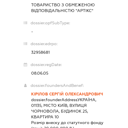
ТОВАРИСТВО З ОБМЕЖЕНОЮ
ВІДПОВІДАЛЬНІСТЮ "АРТІКС"
dossier.opfSubType:
-
dossier.edrpo:
32958681
dossier.regDate:
08.06.05
dossier.foundersAndBenef:
КІРІЛОВ СЕРГІЙ ОЛЕКСАНДРОВИЧ
dossier.founderAddress
УКРАЇНА,
01135, МІСТО КИЇВ, ВУЛИЦЯ
ЧОРНОВОЛА, БУДИНОК 25,
КВАРТИРА 10
Розмір внеску до статутного фонду