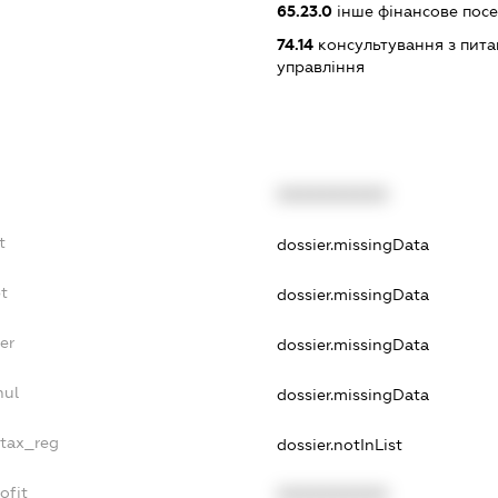
65.23.0
інше фінансове пос
74.14
консультування з питан
управління
XXXXXXXXXX
t
dossier.missingData
t
dossier.missingData
er
dossier.missingData
nul
dossier.missingData
_tax_reg
dossier.notInList
ofit
XXXXXXXXXX