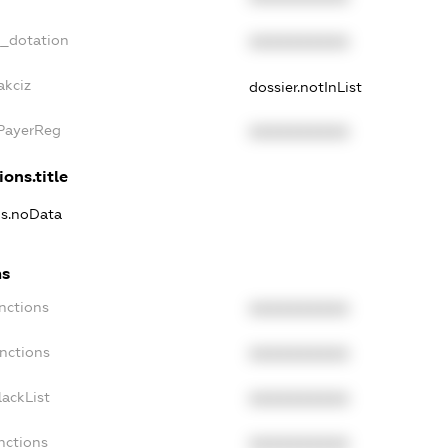
t_dotation
XXXXXXXXXX
akciz
dossier.notInList
xPayerReg
XXXXXXXXXX
ions.title
ns.noData
ns
nctions
XXXXXXXXXX
nctions
XXXXXXXXXX
ackList
XXXXXXXXXX
nctions
XXXXXXXXXX