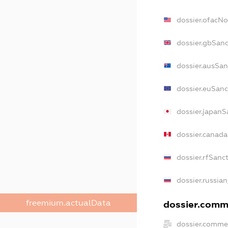
dossier.ofacN
dossier.gbSanc
dossier.ausSan
dossier.euSanc
dossier.japanS
dossier.canad
dossier.rfSanc
dossier.russian
freemium.actualData
dossier.comme
dossier.commer