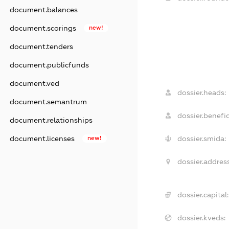
document.balances
document.scorings
new!
document.tenders
document.publicfunds
document.ved
dossier.heads:
document.semantrum
dossier.benefic
document.relationships
dossier.smida:
document.licenses
new!
dossier.address
dossier.capital:
dossier.kveds: