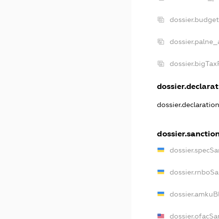
dossier.budge
dossier.palne_
dossier.bigTa
dossier.declarat
dossier.declaratio
dossier.sanctio
dossier.specSa
dossier.rnboSa
dossier.amkuBl
dossier.ofacSa