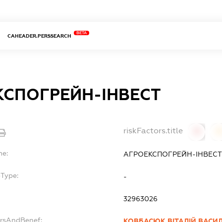
BETA
CAHEADER.PERSSEARCH
КСПОГРЕЙН-ІНВЕСТ
riskFactors.title
0
0
me:
АГРОЕКСПОГРЕЙН-ІНВЕС
bType:
-
32963026
ersAndBenef:
КОВБАСЮК ВІТАЛІЙ ВАСИ