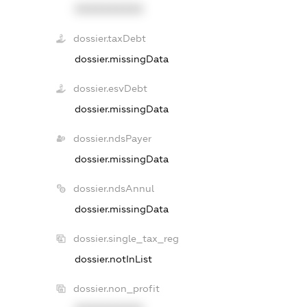
XXXXXXXXXX
dossier.taxDebt
dossier.missingData
dossier.esvDebt
dossier.missingData
dossier.ndsPayer
dossier.missingData
dossier.ndsAnnul
dossier.missingData
dossier.single_tax_reg
dossier.notInList
dossier.non_profit