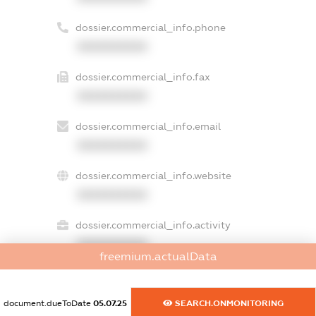
dossier.commercial_info.phone
XXXXXXXXXX
dossier.commercial_info.fax
XXXXXXXXXX
dossier.commercial_info.email
XXXXXXXXXX
dossier.commercial_info.website
XXXXXXXXXX
dossier.commercial_info.activity
XXXXXXXXXX
freemium.actualData
document.dueToDate
05.07.25
SEARCH.ONMONITORING
freemium.exampleText_1