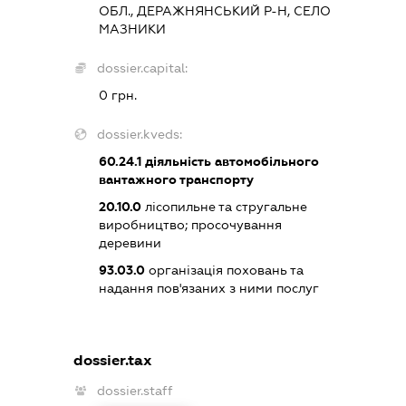
ОБЛ., ДЕРАЖНЯНСЬКИЙ Р-Н, СЕЛО
МАЗНИКИ
dossier.capital:
0 грн.
dossier.kveds:
60.24.1
діяльність автомобільного
вантажного транспорту
20.10.0
лісопильне та стругальне
виробництво; просочування
деревини
93.03.0
організація поховань та
надання пов'язаних з ними послуг
dossier.tax
dossier.staff