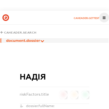
CAHEADER.GETTEST
CAHEADER.SEARCH
document.dossier
НАДІЯ
riskFactors.title
0
0
0
dossier.fullName: