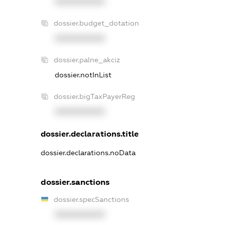
XXXXXXXXXX
dossier.budget_dotation
XXXXXXXXXX
dossier.palne_akciz
dossier.notInList
dossier.bigTaxPayerReg
XXXXXXXXXX
dossier.declarations.title
dossier.declarations.noData
dossier.sanctions
dossier.specSanctions
XXXXXXXXXX