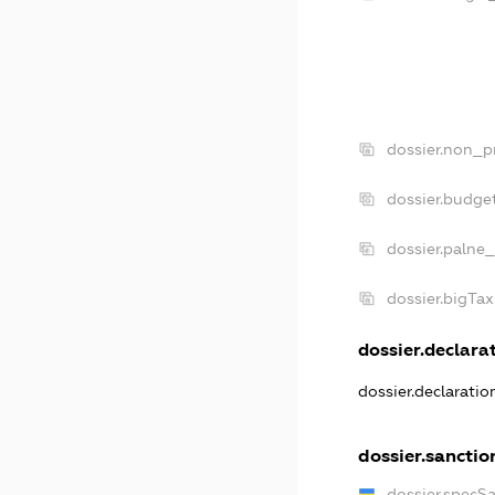
dossier.non_p
dossier.budge
dossier.palne_
dossier.bigTa
dossier.declarat
dossier.declarati
dossier.sanctio
dossier.specS