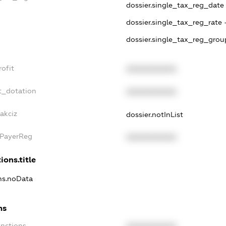
dossier.single_tax_reg_date -
dossier.single_tax_reg_rate 
dossier.single_tax_reg_grou
rofit
XXXXXXXXXX
t_dotation
XXXXXXXXXX
akciz
dossier.notInList
xPayerReg
XXXXXXXXXX
ions.title
ons.noData
ns
anctions