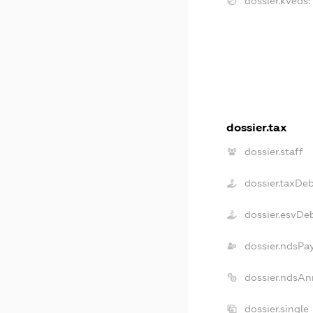
dossier.kveds:
dossier.tax
dossier.staff
dossier.taxDe
dossier.esvDe
dossier.ndsPa
dossier.ndsAn
dossier.singl