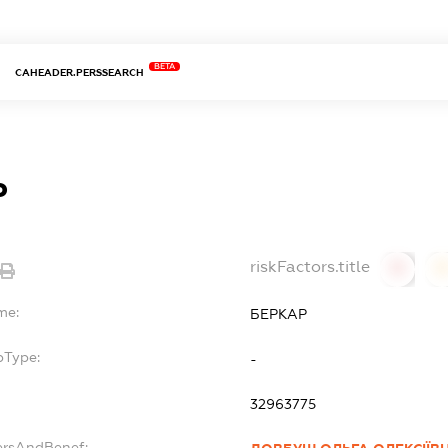
BETA
CAHEADER.PERSSEARCH
Р
riskFactors.title
0
0
me:
БЕРКАР
bType:
-
32963775
ersAndBenef: