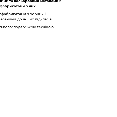
ними та кольоровими металами в
вфабрикатами з них
вфабрикатами з чорних і
несеними до інших підкласів
ьськогосподарською технікою