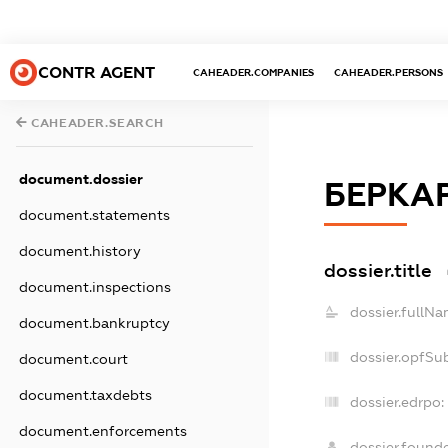
CONTR AGENT
CAHEADER.COMPANIES
CAHEADER.PERSONS
CAHEADER.SEARCH
document.dossier
БЕРКА
document.statements
document.history
dossier.title
document.inspections
dossier.fullNa
document.bankruptcy
dossier.opfSu
document.court
document.taxdebts
dossier.edrpo:
document.enforcements
dossier.found