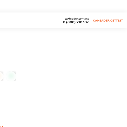
caHeader.contact
CAHEADER.GETTEST
0 (800) 210 102
0