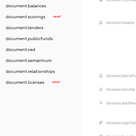
document.balances
document.scorings
new!
dossier.heads:
document.tenders
document.publicfunds
document.ved
document.semantrum
document.relationships
dossier.benefic
document.licenses
new!
dossier.smida:
dossier.addres
dossier.capital