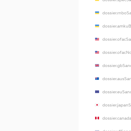
dossier.rnboS
dossier.amkuB
dossier.ofacS
dossier.ofac
dossier.gbSan
dossier.ausSa
dossier.euSan
dossier.japan
dossier.canad