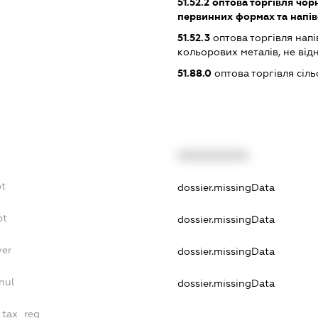
51.52.2
оптова торгівля чор
первинних формах та напі
51.52.3
оптова торгівля напі
кольорових металів, не від
51.88.0
оптова торгівля сіл
XXXXXXXXXX
bt
dossier.missingData
bt
dossier.missingData
yer
dossier.missingData
nul
dossier.missingData
e_tax_reg