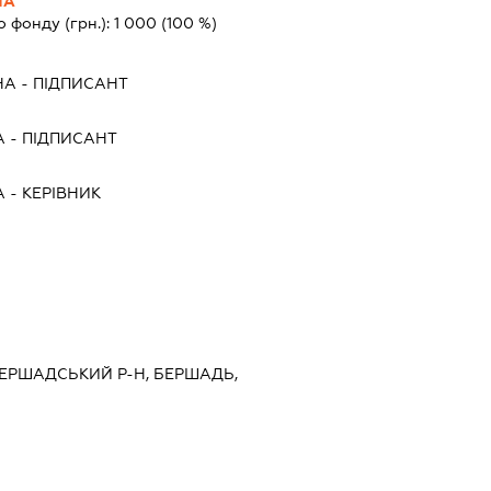
НА
о фонду (грн.):
1 000
(100 %)
НА
-
ПІДПИСАНТ
А
-
ПІДПИСАНТ
А
-
КЕРІВНИК
 БЕРШАДСЬКИЙ Р-Н, БЕРШАДЬ,