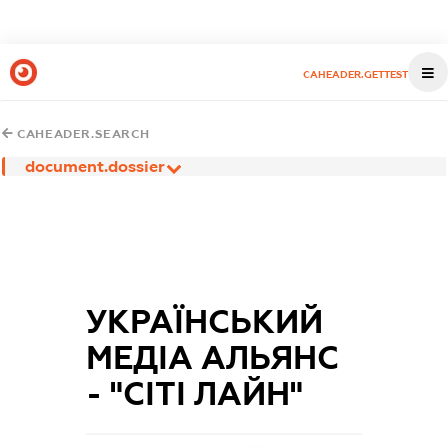
CAHEADER.GETTEST
CAHEADER.SEARCH
document.dossier
УКРАЇНСЬКИЙ
МЕДІА АЛЬЯНС
- "СІТІ ЛАЙН"