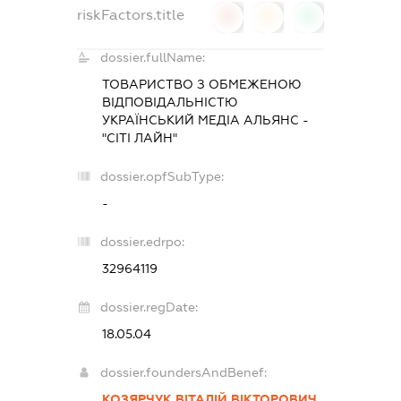
riskFactors.title
0
0
0
dossier.fullName:
ТОВАРИСТВО З ОБМЕЖЕНОЮ
ВІДПОВІДАЛЬНІСТЮ
УКРАЇНСЬКИЙ МЕДІА АЛЬЯНС -
"СІТІ ЛАЙН"
dossier.opfSubType:
-
dossier.edrpo:
32964119
dossier.regDate:
18.05.04
dossier.foundersAndBenef:
КОЗЯРЧУК ВІТАЛІЙ ВІКТОРОВИЧ