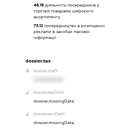
46.19
діяльність посередників у
торгівлі товарами широкого
асортименту
73.12
посередництво в розміщенні
реклами в засобах масової
інформації
dossier.tax
dossier.staff
XXXXXXXXXX
dossier.taxDebt
dossier.missingData
dossier.esvDebt
dossier.missingData