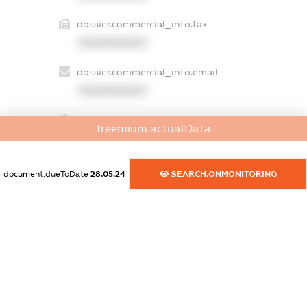
dossier.commercial_info.fax
XXXXXXXXXX
dossier.commercial_info.email
XXXXXXXXXX
dossier.commercial_info.website
freemium.actualData
XXXXXXXXXX
dossier.commercial_info.activity
document.dueToDate
28.05.24
SEARCH.ONMONITORING
XXXXXXXXXX
freemium.exampleText_1
freemium.exampleText_2
freemium.anonymousPerSearch2
FREEMIUM.DETAILS