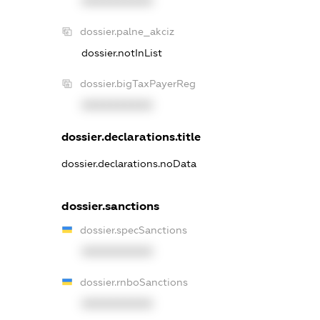
XXXXXXXXXX
dossier.palne_akciz
dossier.notInList
dossier.bigTaxPayerReg
XXXXXXXXXX
dossier.declarations.title
dossier.declarations.noData
dossier.sanctions
dossier.specSanctions
XXXXXXXXXX
dossier.rnboSanctions
XXXXXXXXXX