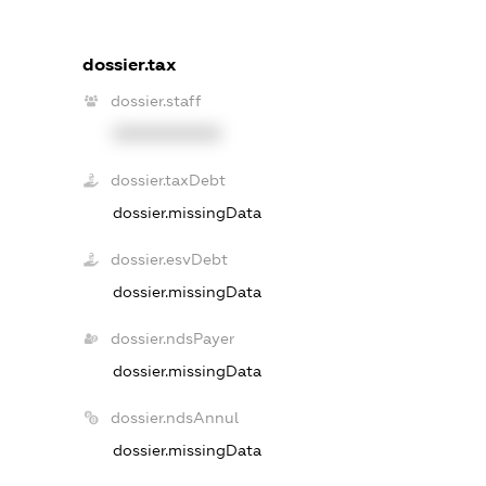
dossier.tax
dossier.staff
XXXXXXXXXX
dossier.taxDebt
dossier.missingData
dossier.esvDebt
dossier.missingData
dossier.ndsPayer
dossier.missingData
dossier.ndsAnnul
dossier.missingData