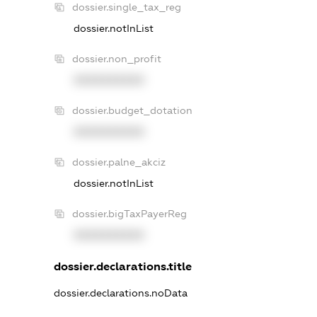
dossier.single_tax_reg
dossier.notInList
dossier.non_profit
XXXXXXXXXX
dossier.budget_dotation
XXXXXXXXXX
dossier.palne_akciz
dossier.notInList
dossier.bigTaxPayerReg
XXXXXXXXXX
dossier.declarations.title
dossier.declarations.noData