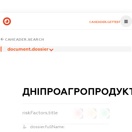
CAHEADER.GETTEST
CAHEADER.SEARCH
document.dossier
ДНІПРОАГРОПРОДУК
riskFactors.title
0
0
0
dossier.fullName: