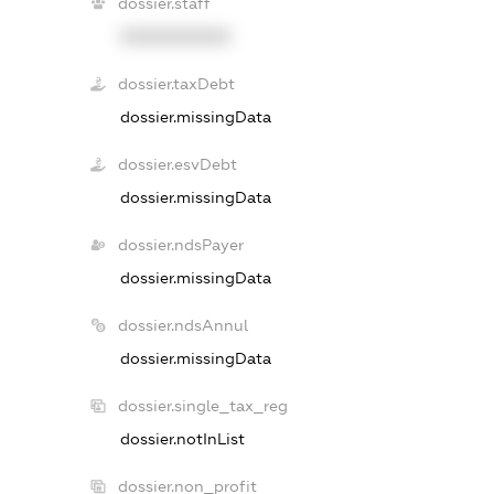
dossier.staff
XXXXXXXXXX
dossier.taxDebt
dossier.missingData
dossier.esvDebt
dossier.missingData
dossier.ndsPayer
dossier.missingData
dossier.ndsAnnul
dossier.missingData
dossier.single_tax_reg
dossier.notInList
dossier.non_profit