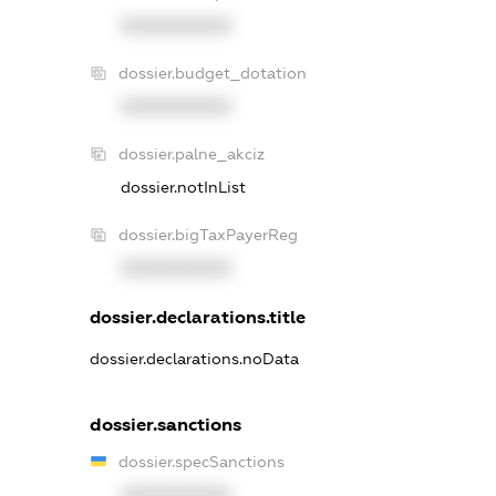
XXXXXXXXXX
dossier.budget_dotation
XXXXXXXXXX
dossier.palne_akciz
dossier.notInList
dossier.bigTaxPayerReg
XXXXXXXXXX
dossier.declarations.title
dossier.declarations.noData
dossier.sanctions
dossier.specSanctions
XXXXXXXXXX