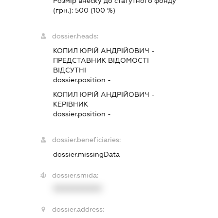
Розмір внеску до статутного фонду
(грн.):
500
(100 %)
dossier.heads:
КОПИЛ ЮРІЙ АНДРІЙОВИЧ
-
ПРЕДСТАВНИК
ВІДОМОСТІ
ВІДСУТНІ
dossier.position -
КОПИЛ ЮРІЙ АНДРІЙОВИЧ
-
КЕРІВНИК
dossier.position -
dossier.beneficiaries:
dossier.missingData
dossier.smida:
XXXXXXXXXX
dossier.address: