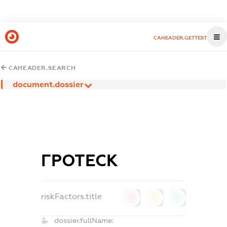
CAHEADER.GETTEST
CAHEADER.SEARCH
document.dossier
ГРОТЕСК
riskFactors.title
0
0
0
dossier.fullName: