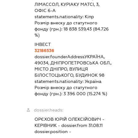
ЛІМАССОЛ, КУРІАКУ МАТСІ, 3,
ОФІС 6-А
statements.nationality:
Кіпр
Розмір внеску до статутного
фонду (грн.):
18 838 539,43
(84.726
%)
ІНВЕСТ
32186536
dossier.founderAddress
УКРАЇНА,
49034, ДНІПРОПЕТРОВСЬКА ОБЛ.,
МІСТО ДНІПРО, ВУЛИЦЯ
БІЛОСТОЦЬКОГО, БУДИНОК 98
statements.nationality:
Україна
Розмір внеску до статутного
фонду (грн.):
3 396 000
(15.274 %)
dossier.heads:
ОРЄХОВ ЮРІЙ ОЛЕКСІЙОВИЧ
-
КЕРІВНИК
- dossier.from 31.08.11
dossier.position -