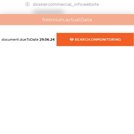
dossier.commercial_info.website
XXXXXXXXXX
freemium.actualData
dossier.commercial_info.activity
XXXXXXXXXX
document.dueToDate
29.06.24
SEARCH.ONMONITORING
freemium.exampleText_1
freemium.exampleText_2
freemium.anonymousPerSearch2
FREEMIUM.DETAILS
FREEMIUM.REGISTER