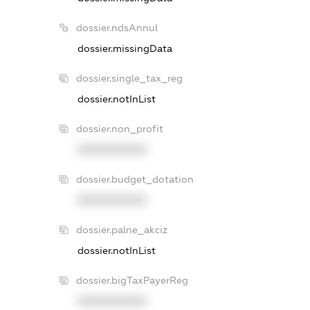
dossier.ndsAnnul
dossier.missingData
dossier.single_tax_reg
dossier.notInList
dossier.non_profit
XXXXXXXXXX
dossier.budget_dotation
XXXXXXXXXX
dossier.palne_akciz
dossier.notInList
dossier.bigTaxPayerReg
XXXXXXXXXX