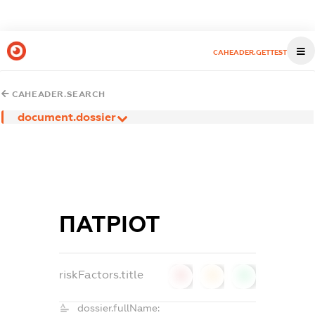
CAHEADER.GETTEST
CAHEADER.SEARCH
document.dossier
ПАТРІОТ
riskFactors.title
0
0
0
dossier.fullName: