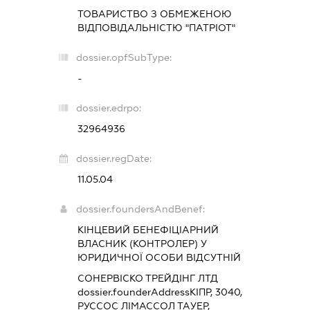
ТОВАРИСТВО З ОБМЕЖЕНОЮ
ВІДПОВІДАЛЬНІСТЮ "ПАТРІОТ"
dossier.opfSubType:
-
dossier.edrpo:
32964936
dossier.regDate:
11.05.04
dossier.foundersAndBenef:
КІНЦЕВИЙ БЕНЕФІЦІАРНИЙ
ВЛАСНИК (КОНТРОЛЕР) У
ЮРИДИЧНОЇ ОСОБИ ВІДСУТНІЙ
СОНЕРВІСКО ТРЕЙДІНГ ЛТД
dossier.founderAddress
КІПР, 3040,
РУССОС ЛІМАССОЛ ТАУЕР,