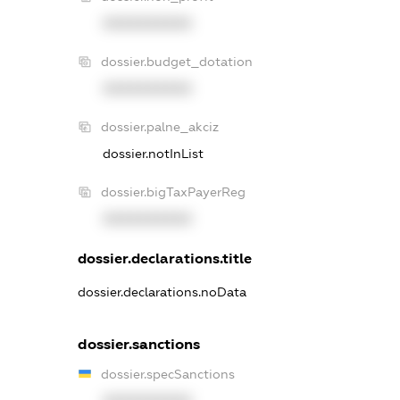
XXXXXXXXXX
dossier.budget_dotation
XXXXXXXXXX
dossier.palne_akciz
dossier.notInList
dossier.bigTaxPayerReg
XXXXXXXXXX
dossier.declarations.title
dossier.declarations.noData
dossier.sanctions
dossier.specSanctions