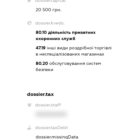
dossier.capital:
20 500 грн.
dossier.kveds:
80.10
діяльність приватних
охоронних служб
47.19
інші види роздрібної торгівлі
в неспеціалізованих магазинах
80.20
обслуговування систем
безпеки
dossier.tax
dossier.staff
XXXXXXXXXX
dossier.taxDebt
dossier.missingData