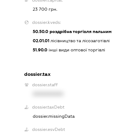
dossier.capital:
23 700 грн.
dossier.kveds:
50.50.0
роздрібна торгівля пальним
02.01.01
лісівництво та лісозаготівлі
51.90.0
інші види оптової торгівлі
dossier.tax
dossier.staff
XXXXXXXXXX
dossier.taxDebt
dossier.missingData
dossier.esvDebt