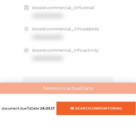
dossier.commercial_info.email
XXXXXXXXXX
dossier.commercial_info.website
XXXXXXXXXX
dossier.commercial_info.activity
XXXXXXXXXX
freemium.exampleText_1
freemium.actualData
freemium.exampleText_2
freemium.anonymousPerSearch2
FREEMIUM.DETAILS
document.dueToDate
24.03.17
SEARCH.ONMONITORING
FREEMIUM.REGISTER