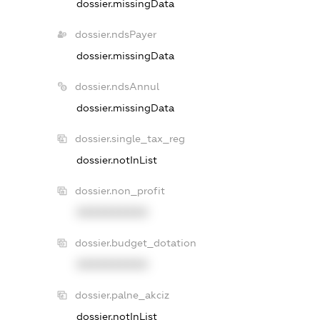
dossier.missingData
dossier.ndsPayer
dossier.missingData
dossier.ndsAnnul
dossier.missingData
dossier.single_tax_reg
dossier.notInList
dossier.non_profit
XXXXXXXXXX
dossier.budget_dotation
XXXXXXXXXX
dossier.palne_akciz
dossier.notInList