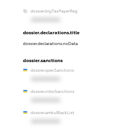
dossier.bigTaxPayerReg
XXXXXXXXXX
dossier.declarations.title
dossier.declarations.noData
dossier.sanctions
dossier.specSanctions
XXXXXXXXXX
dossier.rnboSanctions
XXXXXXXXXX
dossier.amkuBlackList
XXXXXXXXXX