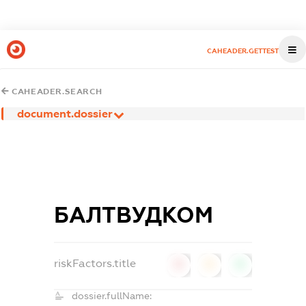
CAHEADER.GETTEST
CAHEADER.SEARCH
document.dossier
БАЛТВУДКОМ
riskFactors.title
0
0
0
dossier.fullName: