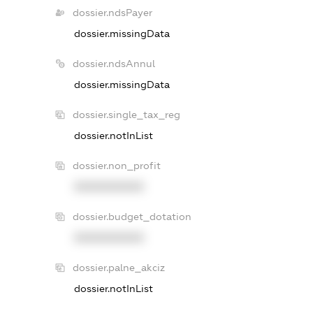
dossier.ndsPayer
dossier.missingData
dossier.ndsAnnul
dossier.missingData
dossier.single_tax_reg
dossier.notInList
dossier.non_profit
XXXXXXXXXX
dossier.budget_dotation
XXXXXXXXXX
dossier.palne_akciz
dossier.notInList