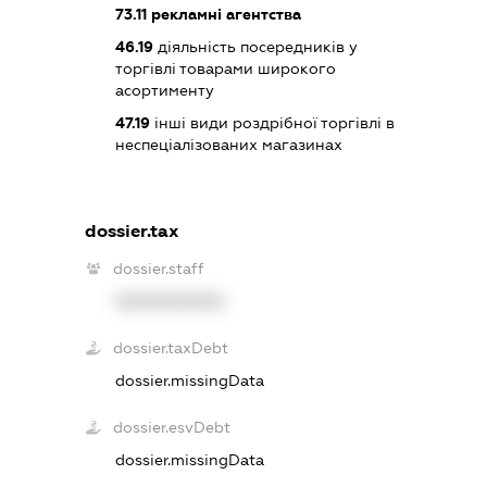
73.11
рекламні агентства
46.19
діяльність посередників у
торгівлі товарами широкого
асортименту
47.19
інші види роздрібної торгівлі в
неспеціалізованих магазинах
dossier.tax
dossier.staff
XXXXXXXXXX
dossier.taxDebt
dossier.missingData
dossier.esvDebt
dossier.missingData