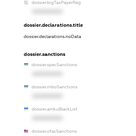
dossier.bigTaxPayerReg
XXXXXXXXXX
dossier.declarations.title
dossier.declarations.noData
dossier.sanctions
dossier.specSanctions
XXXXXXXXXX
dossier.rnboSanctions
XXXXXXXXXX
dossier.amkuBlackList
XXXXXXXXXX
dossier.ofacSanctions