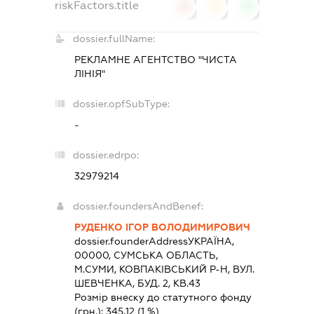
riskFactors.title
0
0
0
dossier.fullName:
РЕКЛАМНЕ АГЕНТСТВО "ЧИСТА
ЛІНІЯ"
dossier.opfSubType:
-
dossier.edrpo:
32979214
dossier.foundersAndBenef:
РУДЕНКО ІГОР ВОЛОДИМИРОВИЧ
dossier.founderAddress
УКРАЇНА,
00000, СУМСЬКА ОБЛАСТЬ,
М.СУМИ, КОВПАКІВСЬКИЙ Р-Н, ВУЛ.
ШЕВЧЕНКА, БУД. 2, КВ.43
Розмір внеску до статутного фонду
(грн.):
345,12
(1 %)