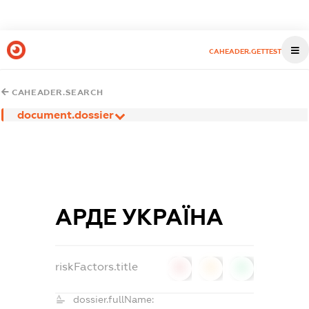
CAHEADER.GETTEST
CAHEADER.SEARCH
document.dossier
АРДЕ УКРАЇНА
riskFactors.title
0
0
0
dossier.fullName: