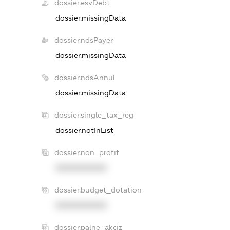
dossier.esvDebt
dossier.missingData
dossier.ndsPayer
dossier.missingData
dossier.ndsAnnul
dossier.missingData
dossier.single_tax_reg
dossier.notInList
dossier.non_profit
XXXXXXXXXX
dossier.budget_dotation
XXXXXXXXXX
dossier.palne_akciz