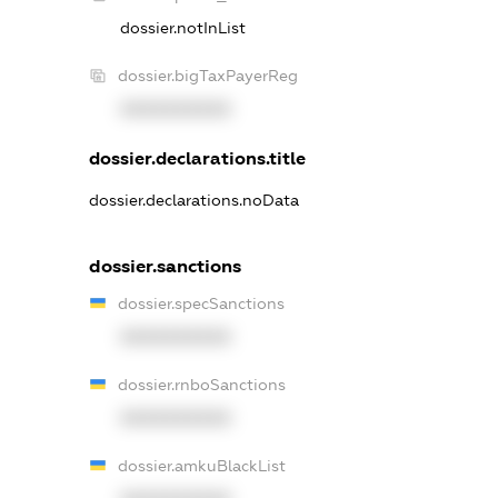
dossier.notInList
dossier.bigTaxPayerReg
XXXXXXXXXX
dossier.declarations.title
dossier.declarations.noData
dossier.sanctions
dossier.specSanctions
XXXXXXXXXX
dossier.rnboSanctions
XXXXXXXXXX
dossier.amkuBlackList