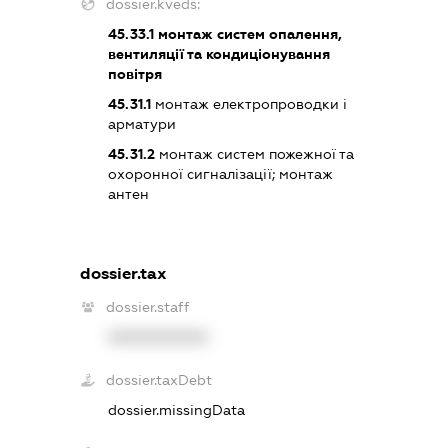
dossier.kveds:
45.33.1
монтаж систем опалення,
вентиляції та кондиціонування
повітря
45.31.1
монтаж електропроводки і
арматури
45.31.2
монтаж систем пожежної та
охоронної сигналізації; монтаж
антен
dossier.tax
dossier.staff
XXXXXXXXXX
dossier.taxDebt
dossier.missingData