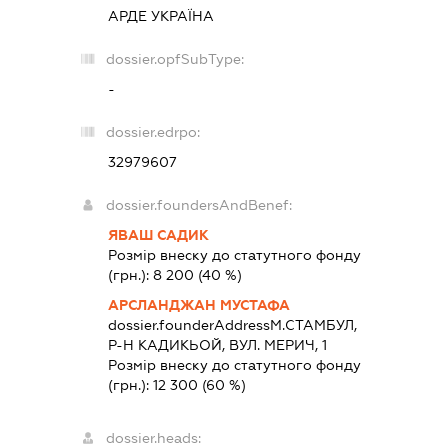
АРДЕ УКРАЇНА
dossier.opfSubType:
-
dossier.edrpo:
32979607
dossier.foundersAndBenef:
ЯВАШ САДИК
Розмір внеску до статутного фонду
(грн.):
8 200
(40 %)
АРСЛАНДЖАН МУСТАФА
dossier.founderAddress
М.СТАМБУЛ,
Р-Н КАДИКЬОЙ, ВУЛ. МЕРИЧ, 1
Розмір внеску до статутного фонду
(грн.):
12 300
(60 %)
dossier.heads: