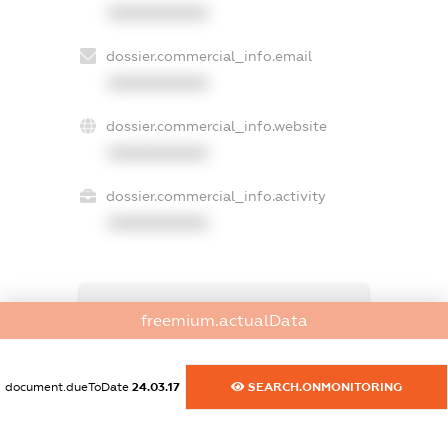
XXXXXXXXXX
dossier.commercial_info.email
XXXXXXXXXX
dossier.commercial_info.website
XXXXXXXXXX
dossier.commercial_info.activity
XXXXXXXXXX
freemium.exampleText_1
freemium.actualData
freemium.exampleText_2
freemium.anonymousPerSearch2
FREEMIUM.DETAILS
document.dueToDate
24.03.17
SEARCH.ONMONITORING
FREEMIUM.REGISTER