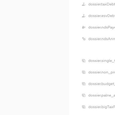
dossier.taxDeb
dossier.esvDeb
dossier.ndsPay
dossier.ndsAnn
dossier.single
dossier.non_pr
dossier.budget
dossier.palne_
dossier.bigTax