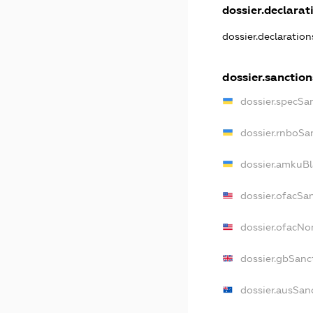
dossier.declarati
dossier.declaratio
dossier.sanction
dossier.specSa
dossier.rnboSa
dossier.amkuBl
dossier.ofacSa
dossier.ofacN
dossier.gbSanc
dossier.ausSan