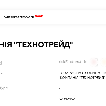
BETA
CAHEADER.PERSSEARCH
ІЯ "ТЕХНОТРЕЙД"
riskFactors.title
0
0
e:
ТОВАРИСТВО З ОБМЕЖЕН
"КОМПАНІЯ "ТЕХНОТРЕЙД"
Type:
-
32982452