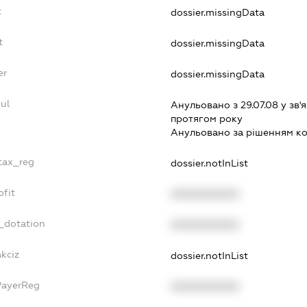
t
dossier.missingData
t
dossier.missingData
er
dossier.missingData
ul
Анульовано з 29.07.08 у зв'я
протягом року
Анульовано за рiшенням к
_tax_reg
dossier.notInList
ofit
XXXXXXXXXX
_dotation
XXXXXXXXXX
akciz
dossier.notInList
PayerReg
XXXXXXXXXX