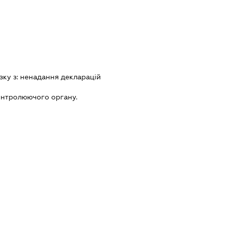
зку з:
ненадання декларацiй
онтролюючого органу.