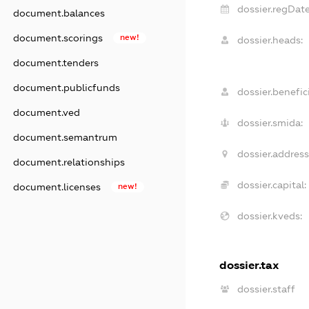
dossier.regDate
document.balances
document.scorings
new!
dossier.heads:
document.tenders
document.publicfunds
dossier.benefici
document.ved
dossier.smida:
document.semantrum
dossier.address
document.relationships
dossier.capital:
document.licenses
new!
dossier.kveds:
dossier.tax
dossier.staff