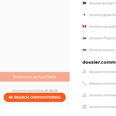
dossier.euSanc
dossier.japanS
dossier.canada
dossier.rfSanct
dossier.russian
dossier.comme
dossier.commer
freemium.actualData
dossier.commer
document.dueToDate
25.06.26
dossier.commer
SEARCH.ONMONITORING
dossier.commer