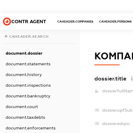
CONTR AGENT
CAHEADER.COMPANIES
CAHEADER.PERSONS
CAHEADER.SEARCH
document.dossier
КОМПАН
document.statements
document.history
dossier.title
document.inspections
dossier.fullNam
document.bankruptcy
document.court
dossier.opfSub
document.taxdebts
dossier.edrpo:
document.enforcements