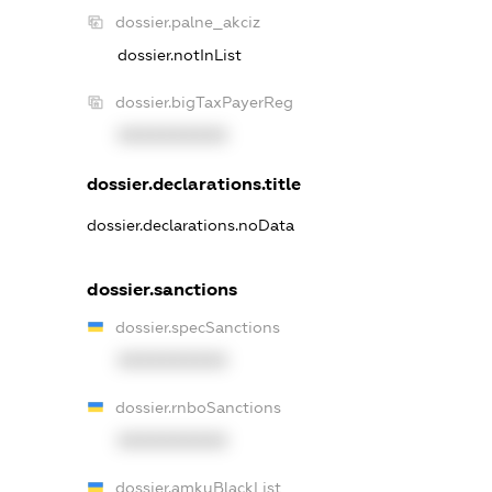
dossier.palne_akciz
dossier.notInList
dossier.bigTaxPayerReg
XXXXXXXXXX
dossier.declarations.title
dossier.declarations.noData
dossier.sanctions
dossier.specSanctions
XXXXXXXXXX
dossier.rnboSanctions
XXXXXXXXXX
dossier.amkuBlackList