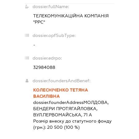
dossier.fullName:
ТЕЛЕКОМУНІКАЦІЙНА КОМПАНІЯ
"РРС"
dossier.opfSubType:
-
dossier.edrpo:
32984088
dossier.foundersAndBenef:
КОЛЕСНІЧЕНКО ТЕТЯНА
ВАСИЛІВНА
dossier.founderAddress
МОЛДОВА,
БЕНДЕРИ ПРОТЯГАЙЛОВКА,
ВУЛ.ПЕРВОМАЙСЬКА, 71 А
Розмір внеску до статутного фонду
(грн.):
20 500
(100 %)