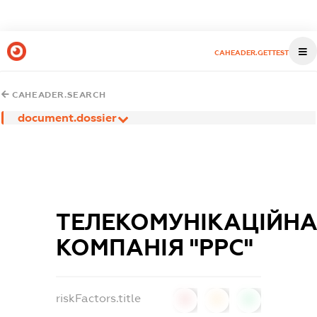
CAHEADER.GETTEST
CAHEADER.SEARCH
document.dossier
ТЕЛЕКОМУНІКАЦІЙН
КОМПАНІЯ "РРС"
riskFactors.title
0
0
0