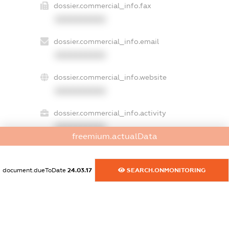
dossier.commercial_info.fax
XXXXXXXXXX
dossier.commercial_info.email
XXXXXXXXXX
dossier.commercial_info.website
XXXXXXXXXX
dossier.commercial_info.activity
XXXXXXXXXX
freemium.actualData
document.dueToDate
24.03.17
SEARCH.ONMONITORING
freemium.exampleText_1
freemium.exampleText_2
freemium.anonymousPerSearch2
FREEMIUM.DETAILS
FREEMIUM.REGISTER