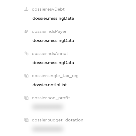
dossier.esvDebt
dossier.missingData
dossier.ndsPayer
dossier.missingData
dossier.ndsAnnul
dossier.missingData
dossier.single_tax_reg
dossier.notInList
dossier.non_profit
XXXXXXXXXX
dossier.budget_dotation
XXXXXXXXXX