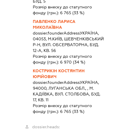
БУД. 5
Розмір внеску до статутного
фонду (грн.):
6 765
(33 %)
ПАВЛЕНКО ЛАРИСА
МИКОЛАЇВНА
dossier.founderAddress
УКРАЇНА,
04053, М.КИЇВ, ШЕВЧЕНКІВСЬКИЙ
Р-Н, ВУЛ. ОБСЕРВАТОРНА, БУД.
12-А, КВ. 56
Розмір внеску до статутного
фонду (грн.):
6 970
(34 %)
КОСТРИКІН КОСТЯНТИН
ЮРІЙОВИЧ
dossier.founderAddress
УКРАЇНА,
94000, ЛУГАНСЬКА ОБЛ., , М.
КАДIЇВКА, ВУЛ. СТОЛБОВА, БУД.
17, КВ. 11
Розмір внеску до статутного
фонду (грн.):
6 765
(33 %)
dossier.heads: