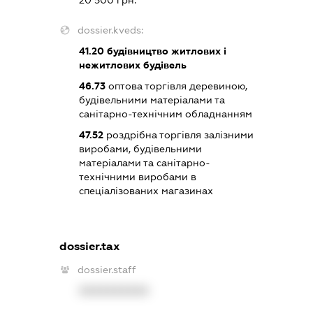
dossier.kveds:
41.20
будівництво житлових і
нежитлових будівель
46.73
оптова торгівля деревиною,
будівельними матеріалами та
санітарно-технічним обладнанням
47.52
роздрібна торгівля залізними
виробами, будівельними
матеріалами та санітарно-
технічними виробами в
спеціалізованих магазинах
dossier.tax
dossier.staff
XXXXXXXXXX