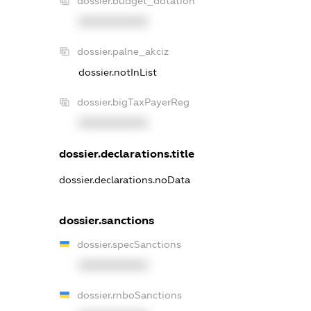
dossier.budget_dotation
XXXXXXXXXX
dossier.palne_akciz
dossier.notInList
dossier.bigTaxPayerReg
XXXXXXXXXX
dossier.declarations.title
dossier.declarations.noData
dossier.sanctions
dossier.specSanctions
XXXXXXXXXX
dossier.rnboSanctions