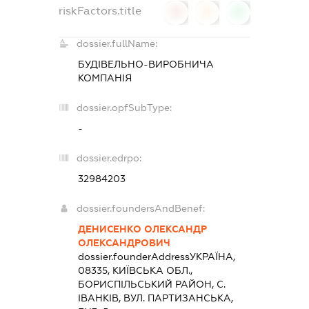
riskFactors.title
0
0
0
dossier.fullName:
БУДІВЕЛЬНО-ВИРОБНИЧА
КОМПАНІЯ
dossier.opfSubType:
-
dossier.edrpo:
32984203
dossier.foundersAndBenef:
ДЕНИСЕНКО ОЛЕКСАНДР
ОЛЕКСАНДРОВИЧ
dossier.founderAddress
УКРАЇНА,
08335, КИЇВСЬКА ОБЛ.,
БОРИСПIЛЬСЬКИЙ РАЙОН, С.
ІВАНКІВ, ВУЛ. ПАРТИЗАНСЬКА,