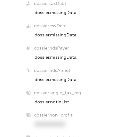
dossier.taxDebt
dossier.missingData
dossier.esvDebt
dossier.missingData
dossier.ndsPayer
dossier.missingData
dossier.ndsAnnul
dossier.missingData
dossier.single_tax_reg
dossier.notInList
dossier.non_profit
XXXXXXXXXX