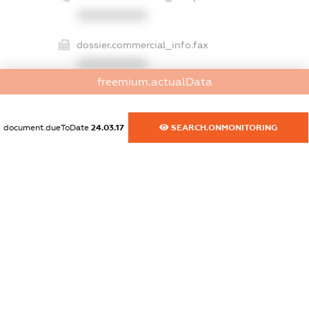
XXXXXXXXXX
dossier.commercial_info.fax
XXXXXXXXXX
freemium.actualData
dossier.commercial_info.email
XXXXXXXXXX
document.dueToDate
24.03.17
SEARCH.ONMONITORING
dossier.commercial_info.website
XXXXXXXXXX
dossier.commercial_info.activity
XXXXXXXXXX
freemium.exampleText_1
freemium.exampleText_2
freemium.anonymousPerSearch2