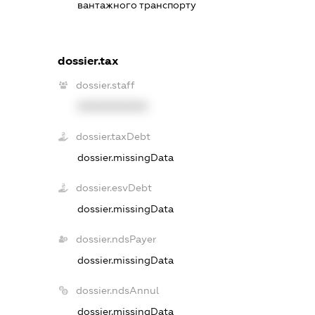
вантажного транспорту
dossier.tax
dossier.staff
XXXXXXXXXX
dossier.taxDebt
dossier.missingData
dossier.esvDebt
dossier.missingData
dossier.ndsPayer
dossier.missingData
dossier.ndsAnnul
dossier.missingData