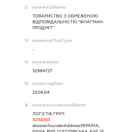
dossier.fullName:
ТОВАРИСТВО З ОБМЕЖЕНОЮ
ВІДПОВІДАЛЬНІСТЮ "ФЛАГМАН-
ПРОДУКТ"
dossier.opfSubType:
-
dossier.edrpo:
32984727
dossier.regDate:
23.06.04
dossier.foundersAndBenef:
ЛОГІСТІК ГРУП
32114393
dossier.founderAddress
УКРАЇНА,
01054, ВУЛ. ГОГОЛІВСЬКА, БУД.25,