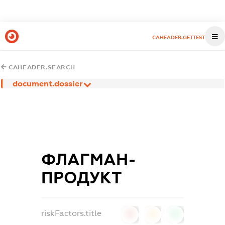
CAHEADER.GETTEST
CAHEADER.SEARCH
document.dossier
ФЛАГМАН-
ПРОДУКТ
riskFactors.title
0
0
0