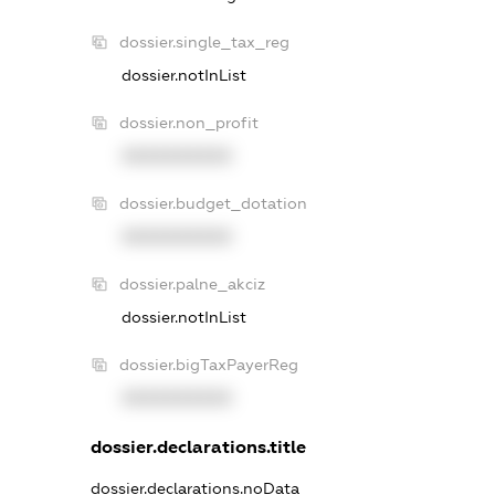
dossier.single_tax_reg
dossier.notInList
dossier.non_profit
XXXXXXXXXX
dossier.budget_dotation
XXXXXXXXXX
dossier.palne_akciz
dossier.notInList
dossier.bigTaxPayerReg
XXXXXXXXXX
dossier.declarations.title
dossier.declarations.noData