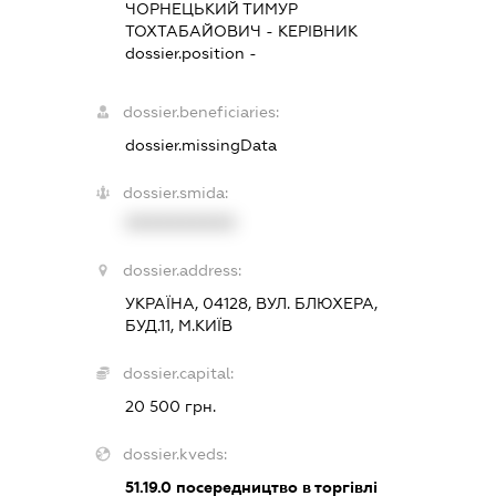
ЧОРНЕЦЬКИЙ ТИМУР
ТОХТАБАЙОВИЧ
-
КЕРІВНИК
dossier.position -
dossier.beneficiaries:
dossier.missingData
dossier.smida:
XXXXXXXXXX
dossier.address:
УКРАЇНА, 04128, ВУЛ. БЛЮХЕРА,
БУД.11, М.КИЇВ
dossier.capital:
20 500 грн.
dossier.kveds:
51.19.0
посередництво в торгівлі