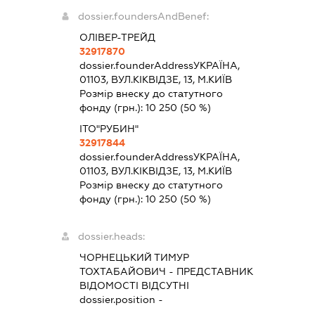
dossier.foundersAndBenef:
ОЛІВЕР-ТРЕЙД
32917870
dossier.founderAddress
УКРАЇНА,
01103, ВУЛ.КІКВІДЗЕ, 13, М.КИЇВ
Розмір внеску до статутного
фонду (грн.):
10 250
(50 %)
ІТО"РУБИН"
32917844
dossier.founderAddress
УКРАЇНА,
01103, ВУЛ.КІКВІДЗЕ, 13, М.КИЇВ
Розмір внеску до статутного
фонду (грн.):
10 250
(50 %)
dossier.heads:
ЧОРНЕЦЬКИЙ ТИМУР
ТОХТАБАЙОВИЧ
-
ПРЕДСТАВНИК
ВІДОМОСТІ ВІДСУТНІ
dossier.position -