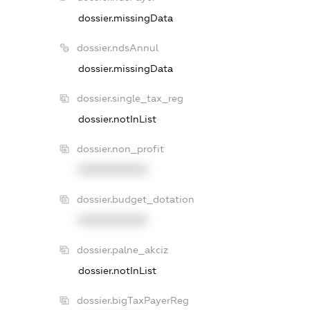
dossier.missingData
dossier.ndsAnnul
dossier.missingData
dossier.single_tax_reg
dossier.notInList
dossier.non_profit
XXXXXXXXXX
dossier.budget_dotation
XXXXXXXXXX
dossier.palne_akciz
dossier.notInList
dossier.bigTaxPayerReg