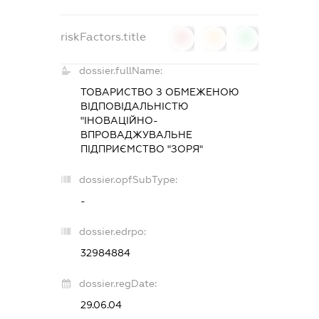
riskFactors.title
0
0
0
dossier.fullName:
ТОВАРИСТВО З ОБМЕЖЕНОЮ
ВІДПОВІДАЛЬНІСТЮ
"ІНОВАЦІЙНО-
ВПРОВАДЖУВАЛЬНЕ
ПІДПРИЄМСТВО "ЗОРЯ"
dossier.opfSubType:
-
dossier.edrpo:
32984884
dossier.regDate:
29.06.04