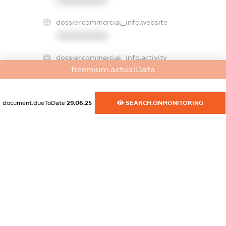
XXXXXXXXXX
dossier.commercial_info.website
XXXXXXXXXX
dossier.commercial_info.activity
freemium.actualData
XXXXXXXXXX
document.dueToDate
29.06.25
SEARCH.ONMONITORING
freemium.exampleText_1
freemium.exampleText_2
freemium.anonymousPerSearch2
FREEMIUM.DETAILS
FREEMIUM.REGISTER