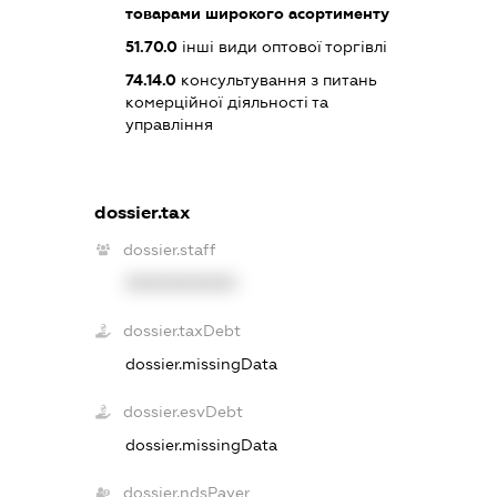
товарами широкого асортименту
51.70.0
інші види оптової торгівлі
74.14.0
консультування з питань
комерційної діяльності та
управління
dossier.tax
dossier.staff
XXXXXXXXXX
dossier.taxDebt
dossier.missingData
dossier.esvDebt
dossier.missingData
dossier.ndsPayer