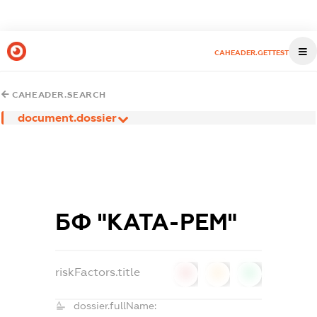
CAHEADER.GETTEST
CAHEADER.SEARCH
document.dossier
БФ "КАТА-РЕМ"
riskFactors.title
0
0
0
dossier.fullName: