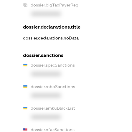
dossier.bigTaxPayerReg
XXXXXXXXXX
dossier.declarations.title
dossier.declarations.noData
dossier.sanctions
dossier.specSanctions
XXXXXXXXXX
dossier.rnboSanctions
XXXXXXXXXX
dossier.amkuBlackList
XXXXXXXXXX
dossier.ofacSanctions