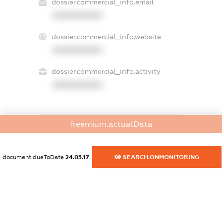
dossier.commercial_info.email
XXXXXXXXXX
dossier.commercial_info.website
XXXXXXXXXX
dossier.commercial_info.activity
XXXXXXXXXX
freemium.actualData
freemium.exampleText_1
freemium.exampleText_2
freemium.anonymousPerSearch2
document.dueToDate
24.03.17
SEARCH.ONMONITORING
FREEMIUM.DETAILS
FREEMIUM.REGISTER