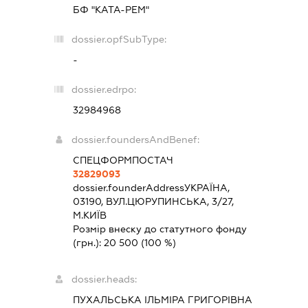
БФ "КАТА-РЕМ"
dossier.opfSubType:
-
dossier.edrpo:
32984968
dossier.foundersAndBenef:
СПЕЦФОРМПОСТАЧ
32829093
dossier.founderAddress
УКРАЇНА,
03190, ВУЛ.ЦЮРУПИНСЬКА, 3/27,
М.КИЇВ
Розмір внеску до статутного фонду
(грн.):
20 500
(100 %)
dossier.heads:
ПУХАЛЬСЬКА ІЛЬМІРА ГРИГОРІВНА