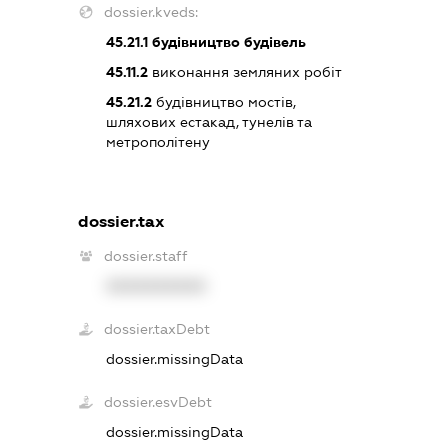
dossier.kveds:
45.21.1
будівництво будівель
45.11.2
виконання земляних робіт
45.21.2
будівництво мостів,
шляхових естакад, тунелів та
метрополітену
dossier.tax
dossier.staff
XXXXXXXXXX
dossier.taxDebt
dossier.missingData
dossier.esvDebt
dossier.missingData