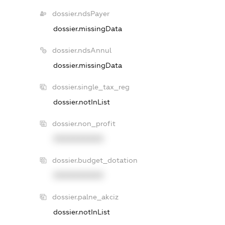
dossier.ndsPayer
dossier.missingData
dossier.ndsAnnul
dossier.missingData
dossier.single_tax_reg
dossier.notInList
dossier.non_profit
XXXXXXXXXX
dossier.budget_dotation
XXXXXXXXXX
dossier.palne_akciz
dossier.notInList