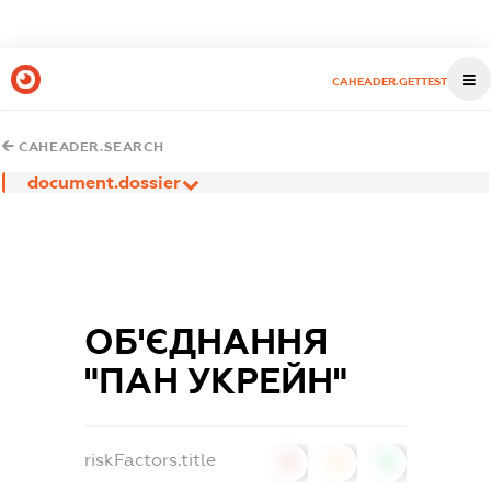
CAHEADER.GETTEST
CAHEADER.SEARCH
document.dossier
ОБ'ЄДНАННЯ
"ПАН УКРЕЙН"
riskFactors.title
0
0
0