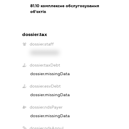
81.10
комплексне обслуговування
об'єктів
dossier.tax
dossier.staff
XXXXXXXXXX
dossier.taxDebt
dossier.missingData
dossier.esvDebt
dossier.missingData
dossier.ndsPayer
dossier.missingData
dossier.ndsAnnul