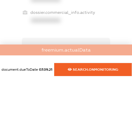
dossier.commercial_info.activity
XXXXXXXXXX
freemium.exampleText_1
freemium.actualData
freemium.exampleText_2
freemium.anonymousPerSearch2
FREEMIUM.DETAILS
document.dueToDate
07.09.21
SEARCH.ONMONITORING
FREEMIUM.REGISTER