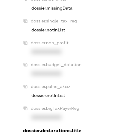
dossier.missingData
dossier.single_tax_reg
dossier.notInList
dossier.non_profit
XXXXXXXXXX
dossier.budget_dotation
XXXXXXXXXX
dossier.palne_akciz
dossier.notInList
dossier.bigTaxPayerReg
XXXXXXXXXX
dossier.declarations.title