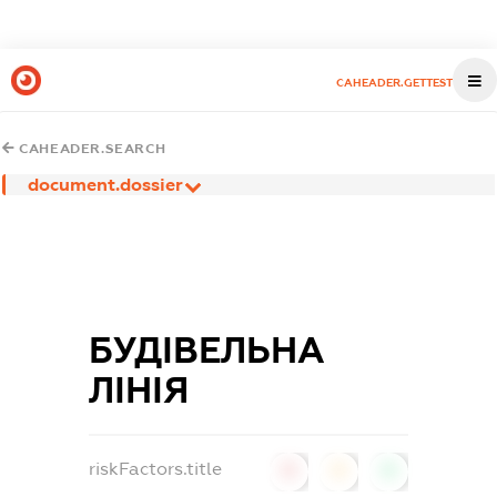
CAHEADER.GETTEST
CAHEADER.SEARCH
document.dossier
БУДІВЕЛЬНА
ЛІНІЯ
riskFactors.title
0
0
0