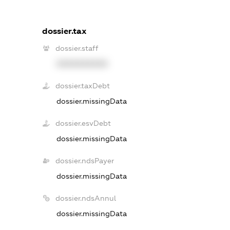
dossier.tax
dossier.staff
XXXXXXXXXX
dossier.taxDebt
dossier.missingData
dossier.esvDebt
dossier.missingData
dossier.ndsPayer
dossier.missingData
dossier.ndsAnnul
dossier.missingData