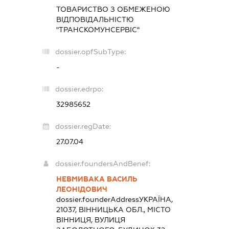
ТОВАРИСТВО З ОБМЕЖЕНОЮ
ВІДПОВІДАЛЬНІСТЮ
"ТРАНСКОМУНСЕРВІС"
dossier.opfSubType:
-
dossier.edrpo:
32985652
dossier.regDate:
27.07.04
dossier.foundersAndBenef:
НЕВМИВАКА ВАСИЛЬ
ЛЕОНІДОВИЧ
dossier.founderAddress
УКРАЇНА,
21037, ВІННИЦЬКА ОБЛ., МІСТО
ВІННИЦЯ, ВУЛИЦЯ