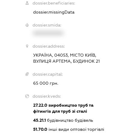
dossier.beneficiaries:
dossier.missingData
dossier.smida:
XXXXXXXXXX
dossier.address:
УКРАЇНА, 04053, МІСТО КИЇВ,
ВУЛИЦЯ АРТЕМА, БУДИНОК 21
dossier.capital:
65 000 грн.
dossier.kveds:
27.22.0
виробництво труб та
фітингів для труб зі сталі
45.21.1
будівництво будівель
51.70.0
інші види оптової торгівлі