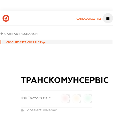
CAHEADER.GETTEST
CAHEADER.SEARCH
document.dossier
ТРАНСКОМУНСЕРВІС
riskFactors.title
0
0
0
dossier.fullName: