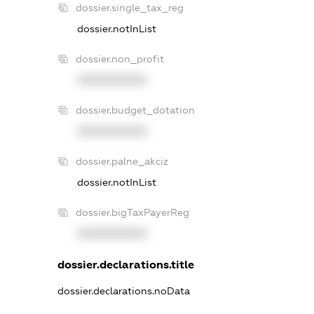
dossier.single_tax_reg
dossier.notInList
dossier.non_profit
XXXXXXXXXX
dossier.budget_dotation
XXXXXXXXXX
dossier.palne_akciz
dossier.notInList
dossier.bigTaxPayerReg
XXXXXXXXXX
dossier.declarations.title
dossier.declarations.noData