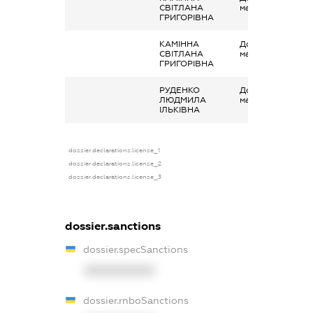
СВІТЛАНА
майна в оренду
ГРИГОРІВНА
КАМІННА
Дохід від наданн
СВІТЛАНА
майна в оренду
ГРИГОРІВНА
РУДЕНКО
Дохід від наданн
ЛЮДМИЛА
майна в оренду
ІЛЬКІВНА
dossier.declarations.license_1
dossier.declarations.license_2
dossier.declarations.license_3
dossier.sanctions
dossier.specSanctions
XXXXXXXXXX
dossier.rnboSanctions