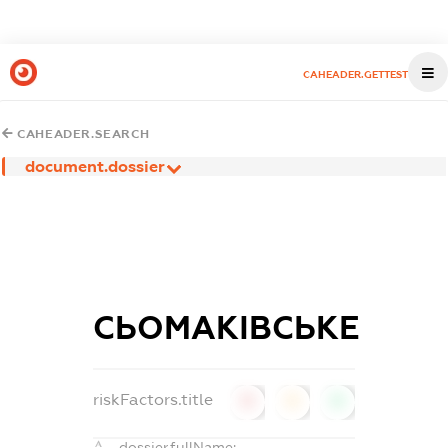
CAHEADER.GETTEST
CAHEADER.SEARCH
document.dossier
СЬОМАКІВСЬКЕ
riskFactors.title
0
0
0
dossier.fullName: