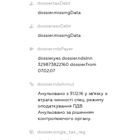
dossier.taxDebt
dossier.missingData
dossier.esvDebt
dossier.missingData
dossier.ndsPayer
dossier.yes
dossier.ndsInn
329873822160
dossier.from
07.02.07
dossier.ndsAnnul
Анульовано з 31.12.16 у зв'язку з:
втрата чинностi спец. режиму
оподаткування ПДВ
Анульовано за рiшенням
контролюючого органу.
dossier.single_tax_reg