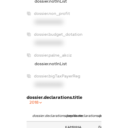
dossier.notInList
dossier.non_profit
XXXXXXXXXX
dossier.budget_dotation
XXXXXXXXXX
dossier.palne_akciz
dossier.notInList
dossier.bigTaxPayerReg
XXXXXXXXXX
dossier.declarations.title
2018
dossier.declarations.pepName
dossier.declarations.personName
dossier.declarati
КАМІННА
Дохід від наданн