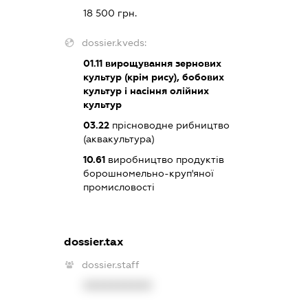
18 500 грн.
dossier.kveds:
01.11
вирощування зернових
культур (крім рису), бобових
культур і насіння олійних
культур
03.22
прісноводне рибництво
(аквакультура)
10.61
виробництво продуктів
борошномельно-круп'яної
промисловості
dossier.tax
dossier.staff
XXXXXXXXXX