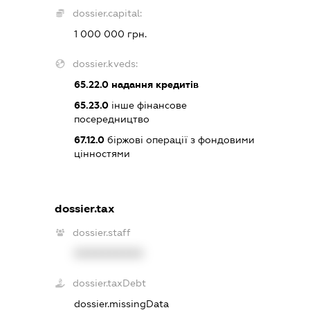
dossier.capital:
1 000 000 грн.
dossier.kveds:
65.22.0
надання кредитів
65.23.0
інше фінансове
посередництво
67.12.0
біржові операції з фондовими
цінностями
dossier.tax
dossier.staff
XXXXXXXXXX
dossier.taxDebt
dossier.missingData