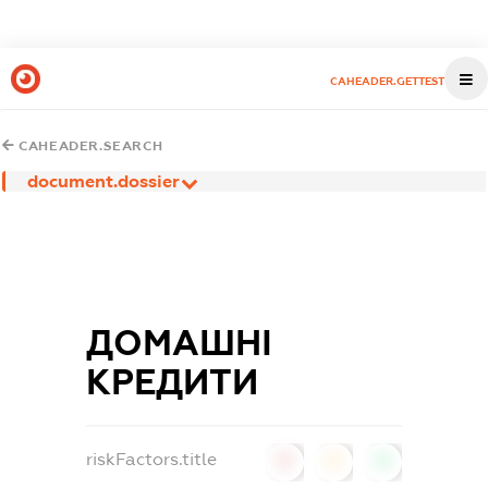
CAHEADER.GETTEST
CAHEADER.SEARCH
document.dossier
ДОМАШНІ
КРЕДИТИ
riskFactors.title
0
0
0