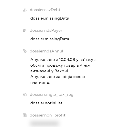
dossier.esvDebt
dossier.missingData
dossier.ndsPayer
dossier.missingData
dossier.ndsAnnul
Анульовано з 10.04.08 у зв'язку з:
обсяги продажу товарiв < нiж
визначенi у Законi
Анульовано за iнiцiативою
платника.
dossier.single_tax_reg
dossier.notInList
dossier.non_profit
XXXXXXXXXX