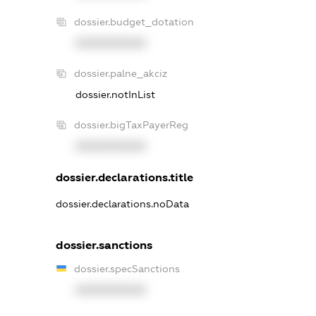
dossier.budget_dotation
XXXXXXXXXX
dossier.palne_akciz
dossier.notInList
dossier.bigTaxPayerReg
XXXXXXXXXX
dossier.declarations.title
dossier.declarations.noData
dossier.sanctions
dossier.specSanctions
XXXXXXXXXX