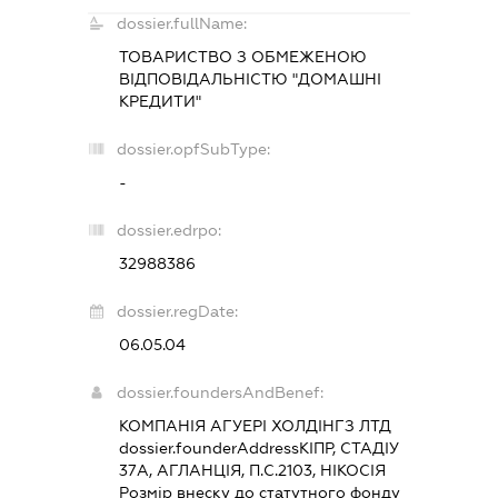
dossier.fullName:
ТОВАРИСТВО З ОБМЕЖЕНОЮ
ВІДПОВІДАЛЬНІСТЮ "ДОМАШНІ
КРЕДИТИ"
dossier.opfSubType:
-
dossier.edrpo:
32988386
dossier.regDate:
06.05.04
dossier.foundersAndBenef:
КОМПАНІЯ АГУЕРІ ХОЛДІНГЗ ЛТД
dossier.founderAddress
КІПР, СТАДІУ
37А, АГЛАНЦІЯ, П.С.2103, НІКОСІЯ
Розмір внеску до статутного фонду