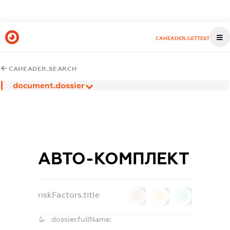
CAHEADER.GETTEST
CAHEADER.SEARCH
document.dossier
АВТО-КОМПЛЕКТ
riskFactors.title
0
0
0
dossier.fullName: