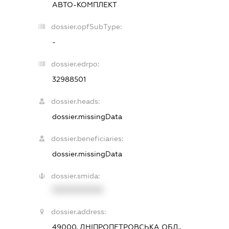
АВТО-КОМПЛЕКТ
dossier.opfSubType:
-
dossier.edrpo:
32988501
dossier.heads:
dossier.missingData
dossier.beneficiaries:
dossier.missingData
dossier.smida:
XXXXXXXXXX
dossier.address:
49000, ДНІПРОПЕТРОВСЬКА ОБЛ.,