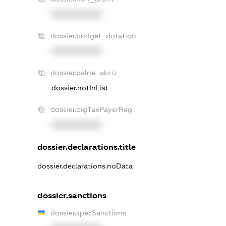
XXXXXXXXXX
dossier.budget_dotation
XXXXXXXXXX
dossier.palne_akciz
dossier.notInList
dossier.bigTaxPayerReg
XXXXXXXXXX
dossier.declarations.title
dossier.declarations.noData
dossier.sanctions
dossier.specSanctions