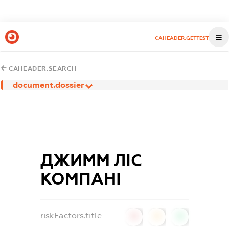
CAHEADER.GETTEST
CAHEADER.SEARCH
document.dossier
ДЖИММ ЛІС
КОМПАНІ
riskFactors.title
0
0
0