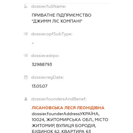
dossier.fullName:
ПРИВАТНЕ ПІДПРИЄМСТВО
"ДЖИММ ЛІС КОМПАНІ"
dossier.opfSubType:
-
dossier.edrpo:
32988793
dossier.regDate:
13.05.07
dossier.foundersAndBenef:
ЛІСАНОВСЬКА ЛЕСЯ ЛЕОНІДІВНА
dossier.founderAddress
УКРАЇНА,
10024, ЖИТОМИРСЬКА ОБЛ., МІСТО
ЖИТОМИР, ВУЛИЦЯ БОРОДІЯ,
БУДИНОК 62, КВАРТИРА 63