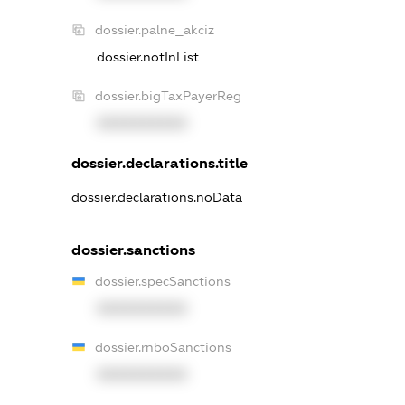
dossier.palne_akciz
dossier.notInList
dossier.bigTaxPayerReg
XXXXXXXXXX
dossier.declarations.title
dossier.declarations.noData
dossier.sanctions
dossier.specSanctions
XXXXXXXXXX
dossier.rnboSanctions
XXXXXXXXXX