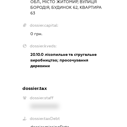
ОБЛ., МІСТО ЖИТОМИР, ВУЛИЦЯ
БОРОДІЯ, БУДИНОК 62, КВАРТИРА
63
dossier.capital:
0 грн.
dossier.kveds:
20.10.0
лісопильне та стругальне
виробництво; просочування
деревини
dossier.tax
dossier.staff
XXXXXXXXXX
dossier.taxDebt
dossier.missingData