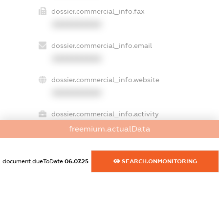
dossier.commercial_info.fax
XXXXXXXXXX
dossier.commercial_info.email
XXXXXXXXXX
dossier.commercial_info.website
XXXXXXXXXX
dossier.commercial_info.activity
XXXXXXXXXX
freemium.actualData
document.dueToDate
06.07.25
SEARCH.ONMONITORING
freemium.exampleText_1
freemium.exampleText_2
freemium.anonymousPerSearch2
FREEMIUM.DETAILS
FREEMIUM.REGISTER