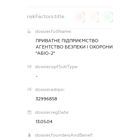
riskFactors.title
0
0
0
dossier.fullName:
ПРИВАТНЕ ПІДПРИЄМСТВО
АГЕНТСТВО БЕЗПЕКИ І ОХОРОНИ
"АБІО-2"
dossier.opfSubType:
-
dossier.edrpo:
32996858
dossier.regDate:
13.05.04
dossier.foundersAndBenef: