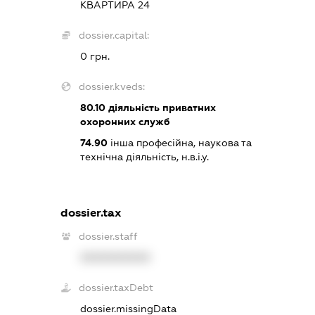
КВАРТИРА 24
dossier.capital:
0 грн.
dossier.kveds:
80.10
діяльність приватних
охоронних служб
74.90
інша професійна, наукова та
технічна діяльність, н.в.і.у.
dossier.tax
dossier.staff
XXXXXXXXXX
dossier.taxDebt
dossier.missingData