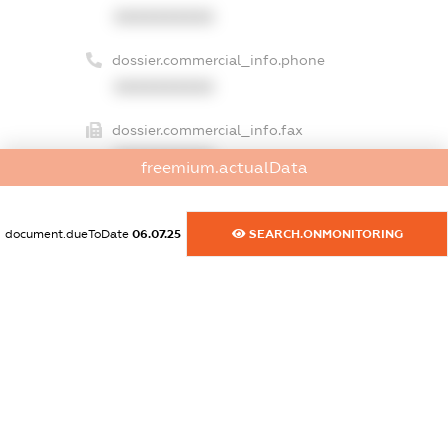
XXXXXXXXXX
dossier.commercial_info.phone
XXXXXXXXXX
dossier.commercial_info.fax
XXXXXXXXXX
freemium.actualData
dossier.commercial_info.email
XXXXXXXXXX
document.dueToDate
06.07.25
SEARCH.ONMONITORING
dossier.commercial_info.website
XXXXXXXXXX
dossier.commercial_info.activity
XXXXXXXXXX