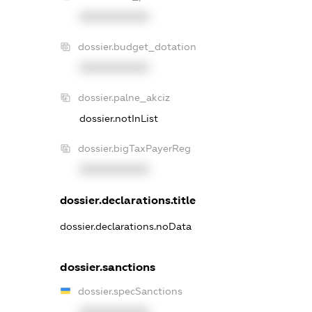
XXXXXXXXXX
dossier.budget_dotation
XXXXXXXXXX
dossier.palne_akciz
dossier.notInList
dossier.bigTaxPayerReg
XXXXXXXXXX
dossier.declarations.title
dossier.declarations.noData
dossier.sanctions
dossier.specSanctions
XXXXXXXXXX