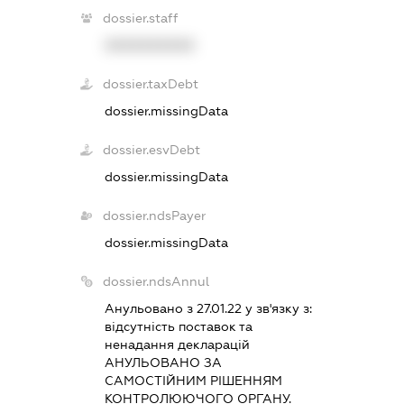
dossier.staff
XXXXXXXXXX
dossier.taxDebt
dossier.missingData
dossier.esvDebt
dossier.missingData
dossier.ndsPayer
dossier.missingData
dossier.ndsAnnul
Анульовано з 27.01.22 у зв'язку з:
вiдсутнiсть поставок та
ненадання декларацiй
АНУЛЬОВАНО ЗА
САМОСТIЙНИМ РIШЕННЯМ
КОНТРОЛЮЮЧОГО ОРГАНУ.