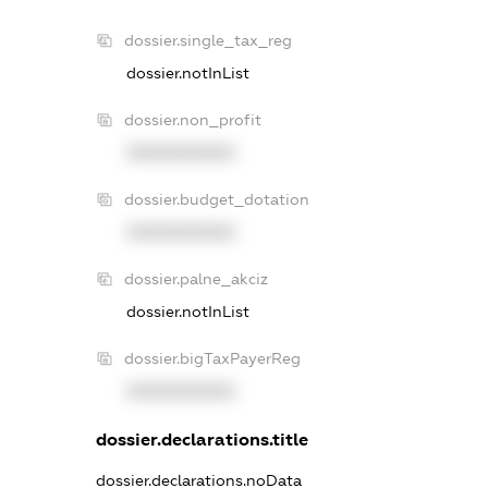
dossier.single_tax_reg
dossier.notInList
dossier.non_profit
XXXXXXXXXX
dossier.budget_dotation
XXXXXXXXXX
dossier.palne_akciz
dossier.notInList
dossier.bigTaxPayerReg
XXXXXXXXXX
dossier.declarations.title
dossier.declarations.noData