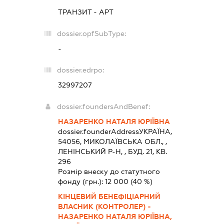
ТРАНЗИТ - АРТ
dossier.opfSubType:
-
dossier.edrpo:
32997207
dossier.foundersAndBenef:
НАЗАРЕНКО НАТАЛЯ ЮРІЇВНА
dossier.founderAddress
УКРАЇНА,
54056, МИКОЛАЇВСЬКА ОБЛ., ,
ЛЕНІНСЬКИЙ Р-Н, , БУД. 21, КВ.
296
Розмір внеску до статутного
фонду (грн.):
12 000
(40 %)
КІНЦЕВИЙ БЕНЕФІЦІАРНИЙ
ВЛАСНИК (КОНТРОЛЕР) -
НАЗАРЕНКО НАТАЛЯ ЮРІЇВНА,