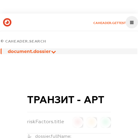
CAHEADER.GETTEST
CAHEADER.SEARCH
document.dossier
ТРАНЗИТ - АРТ
riskFactors.title
0
0
0
dossier.fullName: