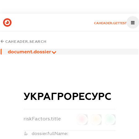
CAHEADER.GETTEST
CAHEADER.SEARCH
document.dossier
УКРАГРОРЕСУРС
riskFactors.title
0
0
0
dossier.fullName: