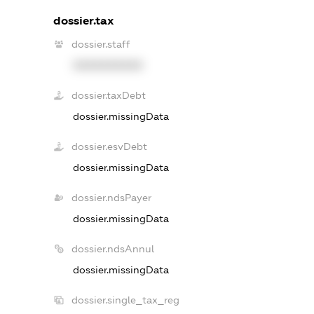
dossier.tax
dossier.staff
XXXXXXXXXX
dossier.taxDebt
dossier.missingData
dossier.esvDebt
dossier.missingData
dossier.ndsPayer
dossier.missingData
dossier.ndsAnnul
dossier.missingData
dossier.single_tax_reg