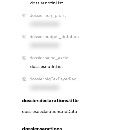
dossier.notInList
dossier.non_profit
XXXXXXXXXX
dossier.budget_dotation
XXXXXXXXXX
dossier.palne_akciz
dossier.notInList
dossier.bigTaxPayerReg
XXXXXXXXXX
dossier.declarations.title
dossier.declarations.noData
dossier.sanctions