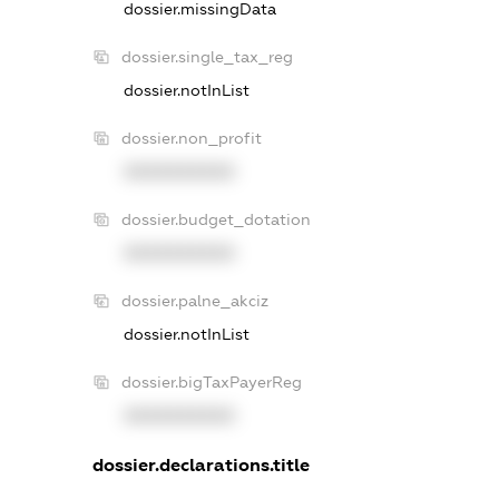
dossier.missingData
dossier.single_tax_reg
dossier.notInList
dossier.non_profit
XXXXXXXXXX
dossier.budget_dotation
XXXXXXXXXX
dossier.palne_akciz
dossier.notInList
dossier.bigTaxPayerReg
XXXXXXXXXX
dossier.declarations.title