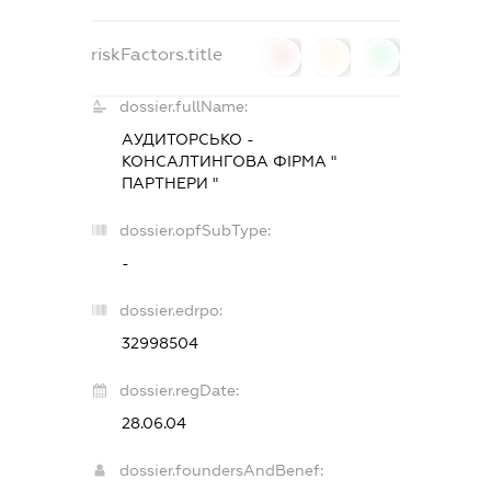
riskFactors.title
0
0
0
dossier.fullName:
АУДИТОРСЬКО -
КОНСАЛТИНГОВА ФІРМА "
ПАРТНЕРИ "
dossier.opfSubType:
-
dossier.edrpo:
32998504
dossier.regDate:
28.06.04
dossier.foundersAndBenef: