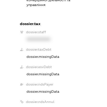
комерційної діяльності та
управління
dossier.tax
dossier.staff
XXXXXXXXXX
dossier.taxDebt
dossier.missingData
dossier.esvDebt
dossier.missingData
dossier.ndsPayer
dossier.missingData
dossier.ndsAnnul