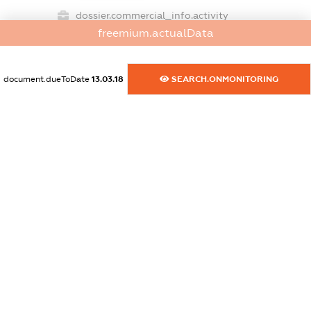
dossier.commercial_info.activity
freemium.actualData
XXXXXXXXXX
document.dueToDate
13.03.18
SEARCH.ONMONITORING
freemium.exampleText_1
freemium.exampleText_2
freemium.anonymousPerSearch2
FREEMIUM.DETAILS
FREEMIUM.REGISTER