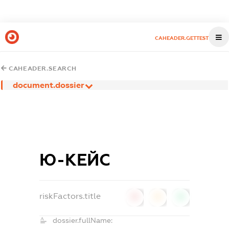
CAHEADER.GETTEST
CAHEADER.SEARCH
document.dossier
Ю-КЕЙС
riskFactors.title
0
0
0
dossier.fullName: