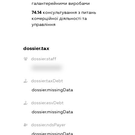
галантерейними виробами
74.14
консультування з питань
комерційної діяльності та
управління
dossier.tax
dossier.staff
XXXXXXXXXX
dossier.taxDebt
dossier.missingData
dossier.esvDebt
dossier.missingData
dossier.ndsPayer
dossier.missingData