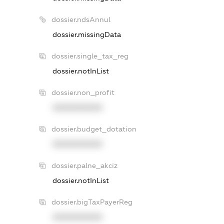
dossier.ndsAnnul
dossier.missingData
dossier.single_tax_reg
dossier.notInList
dossier.non_profit
XXXXXXXXXX
dossier.budget_dotation
XXXXXXXXXX
dossier.palne_akciz
dossier.notInList
dossier.bigTaxPayerReg
XXXXXXXXXX