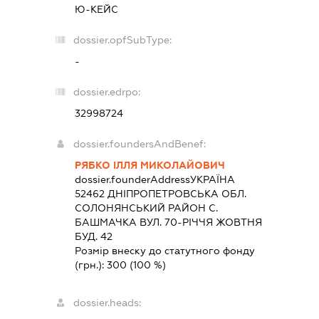
Ю-КЕЙС
dossier.opfSubType:
-
dossier.edrpo:
32998724
dossier.foundersAndBenef:
РЯБКО ІЛЛЯ МИКОЛАЙОВИЧ
dossier.founderAddress
УКРАЇНА
52462 ДНIПРОПЕТРОВСЬКА ОБЛ.
СОЛОНЯНСЬКИЙ РАЙОН С.
БАШМАЧКА ВУЛ. 70-РІЧЧЯ ЖОВТНЯ
БУД. 42
Розмір внеску до статутного фонду
(грн.):
300
(100 %)
dossier.heads: