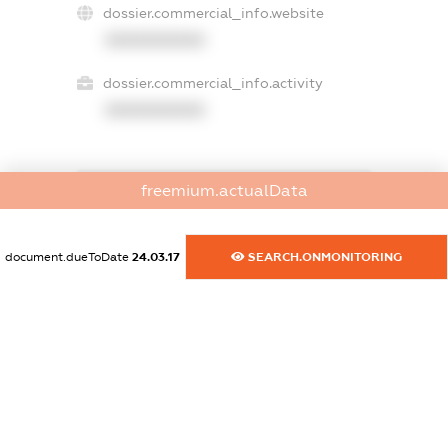
dossier.commercial_info.website
XXXXXXXXXX
dossier.commercial_info.activity
XXXXXXXXXX
freemium.actualData
freemium.exampleText_1
freemium.exampleText_2
freemium.anonymousPerSearch2
document.dueToDate
24.03.17
SEARCH.ONMONITORING
FREEMIUM.DETAILS
FREEMIUM.REGISTER