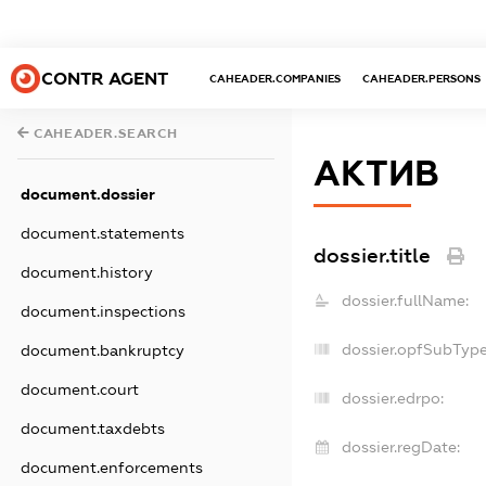
CONTR AGENT
CAHEADER.COMPANIES
CAHEADER.PERSONS
CAHEADER.SEARCH
АКТИВ
document.dossier
document.statements
dossier.title
document.history
dossier.fullName:
document.inspections
dossier.opfSubType
document.bankruptcy
document.court
dossier.edrpo:
document.taxdebts
dossier.regDate:
document.enforcements