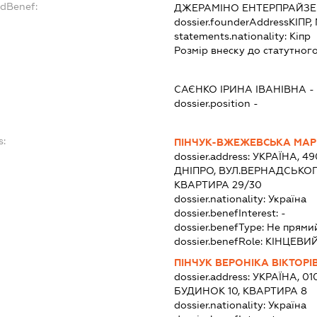
ndBenef:
ДЖЕРАМІНО ЕНТЕРПРАЙЗЕС
dossier.founderAddress
КІПР,
statements.nationality:
Кіпр
Розмір внеску до статутного
САЄНКО ІРИНА ІВАНІВНА
dossier.position -
s:
ПІНЧУК-ВЖЕЖЕВСЬКА МАРІ
dossier.address:
УКРАЇНА, 4
ДНІПРО, ВУЛ.ВЕРНАДСЬКО
КВАРТИРА 29/30
dossier.nationality:
Україна
dossier.benefInterest:
-
dossier.benefType:
Не прями
dossier.benefRole:
КІНЦЕВИ
ПІНЧУК ВЕРОНІКА ВІКТОРІ
dossier.address:
УКРАЇНА, 01
БУДИНОК 10, КВАРТИРА 8
dossier.nationality:
Україна