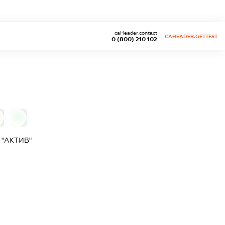
caHeader.contact
CAHEADER.GETTEST
0 (800) 210 102
0
"АКТИВ"