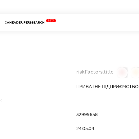
BETA
CAHEADER.PERSSEARCH
riskFactors.title
0
0
ПРИВАТНЕ ПІДПРИЄМСТВО 
:
-
32999658
24.05.04