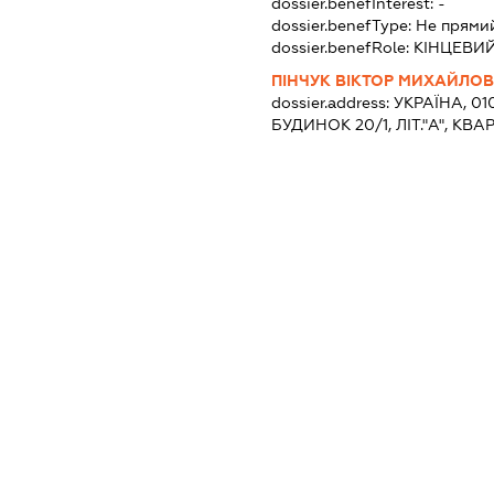
dossier.benefInterest:
-
dossier.benefType:
Не прями
dossier.benefRole:
КІНЦЕВИ
ПІНЧУК ВІКТОР МИХАЙЛО
dossier.address:
УКРАЇНА, 0
БУДИНОК 20/1, ЛІТ."А", КВА
dossier.nationality:
Україна
dossier.benefInterest:
-
dossier.benefType:
Не прями
dossier.benefRole:
КІНЦЕВИ
ПІНЧУК ОЛЕНА ЛЕОНІДІВН
dossier.address:
УКРАЇНА, 01
БУДИНОК 10, КВАРТИРА 8
dossier.nationality:
Україна
dossier.benefInterest:
-
dossier.benefType:
Не прями
dossier.benefRole:
КІНЦЕВИ
ПІНЧУК РОМАН ВІКТОРОВ
dossier.address:
УКРАЇНА, 08
СЕЛИЩЕ КОЗИН, ВУЛ.СОЛОВ
dossier.nationality:
Україна