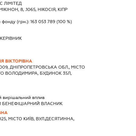
 ЛІМІТЕД
 МІКІНОН, 8, .1065, НІКОСІЯ, КІПР
 фонду (грн.):
163 053 789
(100 %)
-
КЕРІВНИК
Я ВІКТОРІВНА
9009, ДНІПРОПЕТРОВСЬКА ОБЛ., МІСТО
ГО ВОЛОДИМИРА, БУДИНОК 35Л,
й вирішальний вплив
Й БЕНЕФІЦІАРНИЙ ВЛАСНИК
ВНА
025, МІСТО КИЇВ, ВУЛ.ДЕСЯТИННА,