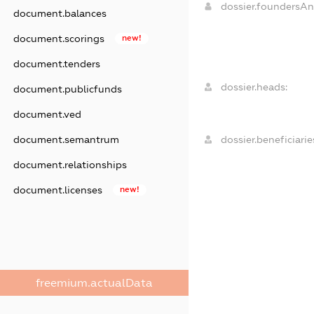
dossier.foundersA
document.balances
document.scorings
new!
document.tenders
dossier.heads:
document.publicfunds
document.ved
document.semantrum
dossier.beneficiarie
document.relationships
document.licenses
new!
freemium.actualData