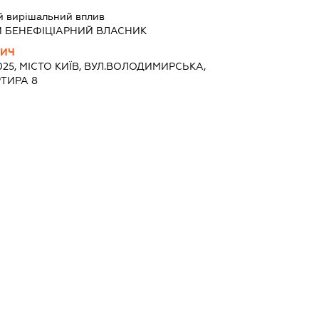
й вирішальний вплив
Й БЕНЕФІЦІАРНИЙ ВЛАСНИК
ВИЧ
1025, МІСТО КИЇВ, ВУЛ.ВОЛОДИМИРСЬКА,
РТИРА 8
й вирішальний вплив
Й БЕНЕФІЦІАРНИЙ ВЛАСНИК
А
025, МІСТО КИЇВ, ВУЛ.ДЕСЯТИННА,
й вирішальний вплив
Й БЕНЕФІЦІАРНИЙ ВЛАСНИК
ИЧ
711, КИЇВСЬКА ОБЛ., ОБУХІВСЬКИЙ Р-Н,
'ЯНЕНКА, БУДИНОК 441А/1