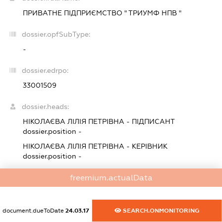
ПРИВАТНЕ ПІДПРИЄМСТВО " ТРИУМФ НПВ "
dossier.opfSubType:
-
dossier.edrpo:
33001509
dossier.heads:
НІКОЛАЄВА ЛІЛІЯ ПЕТРІВНА
-
ПІДПИСАНТ
dossier.position -
НІКОЛАЄВА ЛІЛІЯ ПЕТРІВНА
-
КЕРІВНИК
dossier.position -
freemium.actualData
dossier.beneficiaries:
dossier.missingData
document.dueToDate
24.03.17
SEARCH.ONMONITORING
dossier.smida: