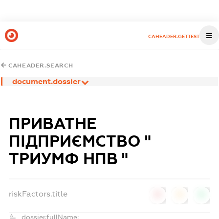
CAHEADER.GETTEST
CAHEADER.SEARCH
document.dossier
ПРИВАТНЕ
ПІДПРИЄМСТВО "
ТРИУМФ НПВ "
riskFactors.title
0
0
0
dossier.fullName: