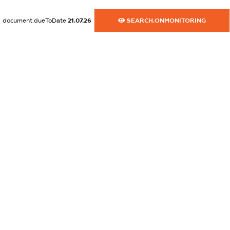
XXXXXXXXXX
document.dueToDate
21.07.26
SEARCH.ONMONITORING
dossier.commercial_info.website
XXXXXXXXXX
dossier.commercial_info.activity
XXXXXXXXXX
freemium.exampleText_1
freemium.exampleText_2
freemium.anonymousPerSearch2
FREEMIUM.DETAILS
FREEMIUM.REGISTER