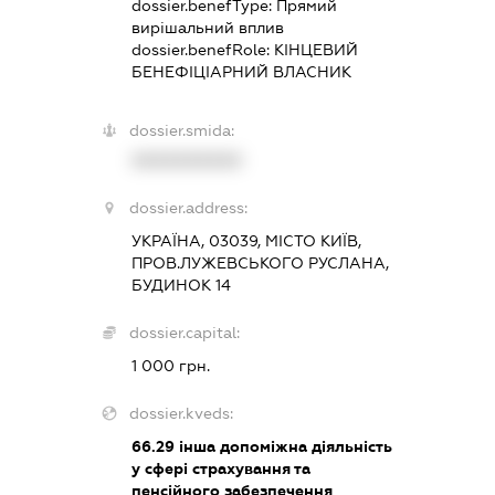
dossier.benefType:
Прямий
вирішальний вплив
dossier.benefRole:
КІНЦЕВИЙ
БЕНЕФІЦІАРНИЙ ВЛАСНИК
dossier.smida:
XXXXXXXXXX
dossier.address:
УКРАЇНА, 03039, МІСТО КИЇВ,
ПРОВ.ЛУЖЕВСЬКОГО РУСЛАНА,
БУДИНОК 14
dossier.capital:
1 000 грн.
dossier.kveds:
66.29
інша допоміжна діяльність
у сфері страхування та
пенсійного забезпечення