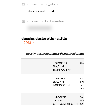
dossier.palne_akciz
dossier.notInList
dossier.bigTaxPayerReg
XXXXXXXXXX
dossier.declarations.title
2018
dossier.declarations.pepName
dossier.declarations.personName
dossier.declaratio
ТОРОВИК
Дивіденди
ВАДИМ
БОРИСОВИЧ
ТОРОВИК
Заробітна плата
ВАДИМ
отримана за
БОРИСОВИЧ
основним місцем
роботи
ФРОЛОВ
Заробітна плата
СЕРГІЙ
отримана за
ОЛЕКСАНДРОВИЧ
основним місцем