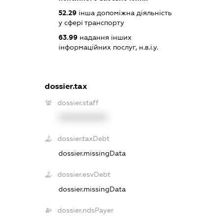
52.29
інша допоміжна діяльність
у сфері транспорту
63.99
надання інших
інформаційних послуг, н.в.і.у.
dossier.tax
dossier.staff
XXXXXXXXXX
dossier.taxDebt
dossier.missingData
dossier.esvDebt
dossier.missingData
dossier.ndsPayer