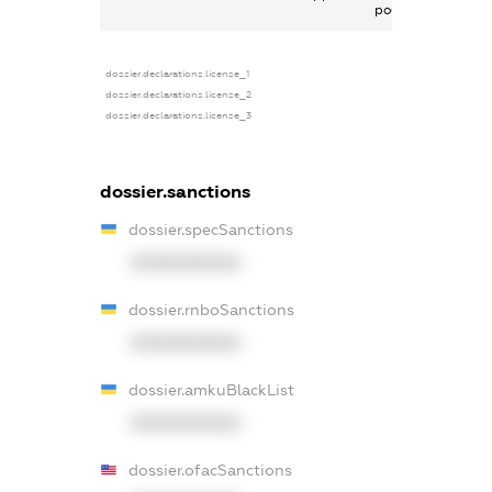
роботи
dossier.declarations.license_1
dossier.declarations.license_2
dossier.declarations.license_3
dossier.sanctions
dossier.specSanctions
XXXXXXXXXX
dossier.rnboSanctions
XXXXXXXXXX
dossier.amkuBlackList
XXXXXXXXXX
dossier.ofacSanctions