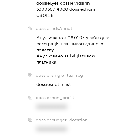
dossier.yes
dossier.ndsInn
330036714080
dossier.from
08.01.26
dossier.ndsAnnul
Анульовано з 08.01.07 у зв'язку з:
реєстрацiя платником єдиного
податку
Анульовано за iнiцiативою
платника.
dossier.single_tax_reg
dossier.notInList
dossier.non_profit
XXXXXXXXXX
dossier.budget_dotation
XXXXXXXXXX