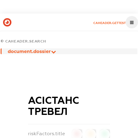
CAHEADER.GETTEST
CAHEADER.SEARCH
document.dossier
АСІСТАНС
ТРЕВЕЛ
riskFactors.title
0
0
0