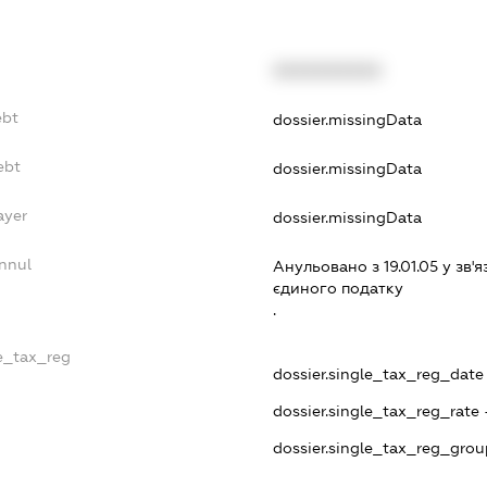
XXXXXXXXXX
ebt
dossier.missingData
ebt
dossier.missingData
ayer
dossier.missingData
nnul
Анульовано з 19.01.05 у зв'я
єдиного податку
.
le_tax_reg
dossier.single_tax_reg_date -
dossier.single_tax_reg_rate 
dossier.single_tax_reg_grou