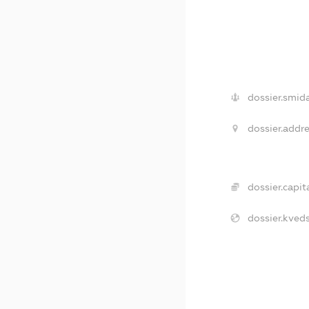
dossier.smida
dossier.addre
dossier.capita
dossier.kveds