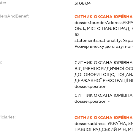
te:
31.08.04
ndersAndBenef:
СИТНИК ОКСАНА ЮРІЇВНА
dossier.founderAddress
УКРА
ОБЛ., МІСТО ПАВЛОГРАД,
62
statements.nationality:
Укра
Розмір внеску до статутног
:
СИТНИК ОКСАНА ЮРІЇВНА
ВІД ІМЕНІ ЮРИДИЧНОЇ ОС
ДОГОВОРИ ТОЩО, ПОДАВ
ДЕРЖАВНОЇ РЕЄСТРАЦІЇ В
dossier.position -
СИТНИК ОКСАНА ЮРІЇВНА
dossier.position -
iciaries:
СИТНИК ОКСАНА ЮРІЇВНА
dossier.address:
УКРАЇНА, 5
ПАВЛОГРАДСЬКИЙ Р-Н, М