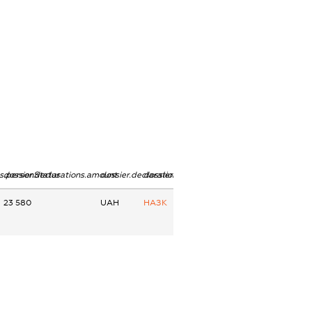
ns.personStatus
dossier.declarations.amount
dossier.declarations.currency
dossier.declarations.source
23 580
UAH
НАЗК