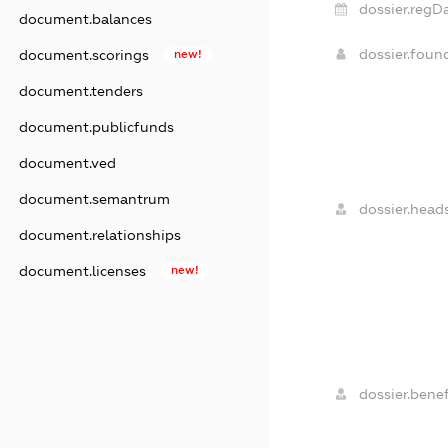
dossier.regDa
document.balances
dossier.fou
document.scorings
new!
document.tenders
document.publicfunds
document.ved
document.semantrum
dossier.heads
document.relationships
document.licenses
new!
dossier.benef