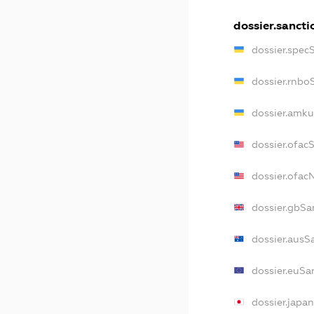
dossier.sancti
dossier.spec
dossier.rnbo
dossier.amku
dossier.ofac
dossier.ofa
dossier.gbSa
dossier.ausS
dossier.euSa
dossier.japa