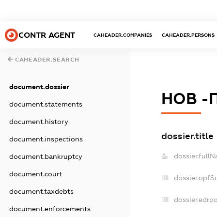
CONTR AGENT
CAHEADER.COMPANIES
CAHEADER.PERSONS
CAHEADER.SEARCH
document.dossier
НОВ -
document.statements
document.history
dossier.title
document.inspections
dossier.full
document.bankruptcy
document.court
dossier.opfS
document.taxdebts
dossier.edrpo
document.enforcements