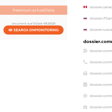
dossier.cana
freemium.actualData
dossier.rfSa
document.dueToDate
03.07.25
dossier.russi
SEARCH.ONMONITORING
dossier.comm
dossier.comm
dossier.comm
dossier.comm
dossier.comm
dossier.comm
dossier.comm