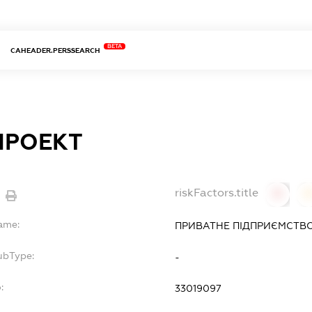
BETA
CAHEADER.PERSSEARCH
ПРОЕКТ
riskFactors.title
0
Name:
ПРИВАТНЕ ПІДПРИЄМСТВО
ubType:
-
:
33019097