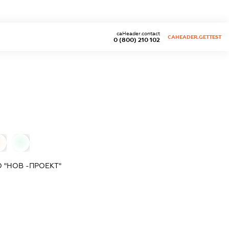
caHeader.contact
CAHEADER.GETTEST
0 (800) 210 102
0
0
 "НОВ -ПРОЕКТ"