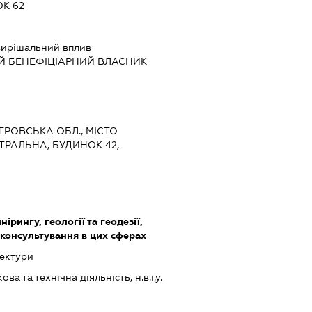
К 62
ирішальний вплив
Й БЕНЕФІЦІАРНИЙ ВЛАСНИК
ЕТРОВСЬКА ОБЛ., МІСТО
ТРАЛЬНА, БУДИНОК 42,
нірингу, геології та геодезії,
 консультування в цих сферах
тектури
а та технічна діяльність, н.в.і.у.