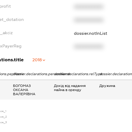
profit
XXXXXXXXXX
get_dotation
XXXXXXXXXX
e_akciz
dossier.notInList
axPayerReg
XXXXXXXXXX
tions.title
2018
tions.pepName
dossier.declarations.personName
dossier.declarations.relType
dossier.declaratio
БОГОМАЗ
Дохід від надання
Дружина
ОКСАНА
майна в оренду
ВАЛЕРІЇВНА
nse_1
ense_2
ense_3