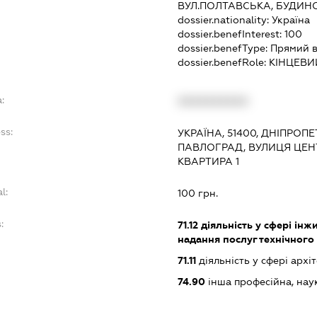
ВУЛ.ПОЛТАВСЬКА, БУДИНО
dossier.nationality:
Україна
dossier.benefInterest:
100
dossier.benefType:
Прямий в
dossier.benefRole:
КІНЦЕВИ
:
XXXXXXXXXX
ss:
УКРАЇНА, 51400, ДНІПРОП
ПАВЛОГРАД, ВУЛИЦЯ ЦЕН
КВАРТИРА 1
l:
100 грн.
:
71.12
діяльність у сфері інжи
надання послуг технічного
71.11
діяльність у сфері архі
74.90
інша професійна, науков