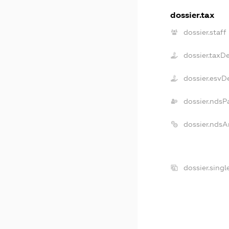
dossier.tax
dossier.staff
dossier.taxD
dossier.esvD
dossier.ndsP
dossier.ndsA
dossier.sing