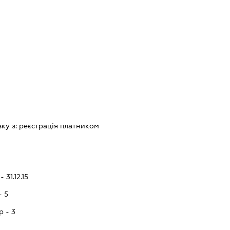
зку з:
реєстрацiя платником
 31.12.15
- 5
p - 3