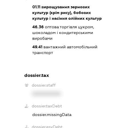
01.11
вирощування зернових
культур (крім рису), бобових
культур і насіння олійних культур
46.36
оптова торгівля цукром,
шоколадом і кондитерськими
виробами
49.41
вантажний автомобільний
транспорт
dossier.tax
dossier.staff
XXXXXXXXXX
dossier.taxDebt
dossier.missingData
dossier.esvDebt