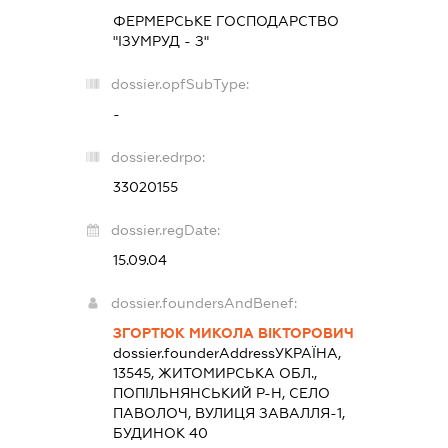
ФЕРМЕРСЬКЕ ГОСПОДАРСТВО
"ІЗУМРУД - З"
dossier.opfSubType:
-
dossier.edrpo:
33020155
dossier.regDate:
15.09.04
dossier.foundersAndBenef:
ЗГОРТЮК МИКОЛА ВІКТОРОВИЧ
dossier.founderAddress
УКРАЇНА,
13545, ЖИТОМИРСЬКА ОБЛ.,
ПОПІЛЬНЯНСЬКИЙ Р-Н, СЕЛО
ПАВОЛОЧ, ВУЛИЦЯ ЗАВАЛЛЯ-1,
БУДИНОК 40