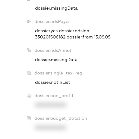
dossier.missingData
dossier.ndsPayer
dossier.yes
dossier.ndsInn
330201506182
dossier.from 15.09.05
dossier.ndsAnnul
dossier.missingData
dossier.single_tax_reg
dossier.notInList
dossier.non_profit
XXXXXXXXXX
dossier.budget_dotation
XXXXXXXXXX