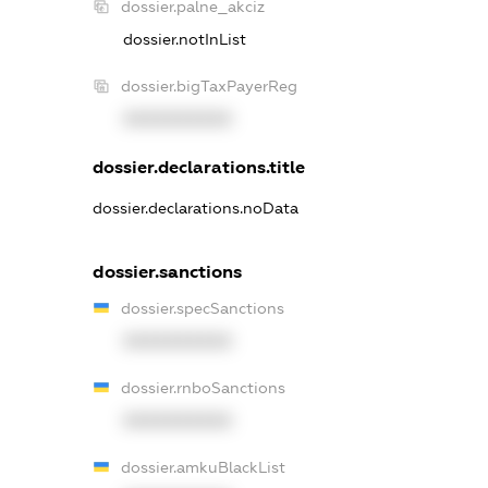
dossier.palne_akciz
dossier.notInList
dossier.bigTaxPayerReg
XXXXXXXXXX
dossier.declarations.title
dossier.declarations.noData
dossier.sanctions
dossier.specSanctions
XXXXXXXXXX
dossier.rnboSanctions
XXXXXXXXXX
dossier.amkuBlackList