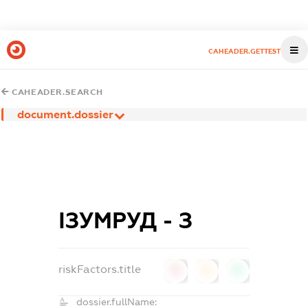
CAHEADER.GETTEST
CAHEADER.SEARCH
document.dossier
ІЗУМРУД - З
riskFactors.title
0
0
0
dossier.fullName: