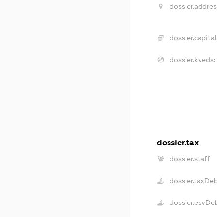
dossier.addres
dossier.capital
dossier.kveds:
dossier.tax
dossier.staff
dossier.taxDe
dossier.esvDe