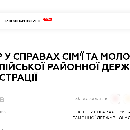
BETA
CAHEADER.PERSSEARCH
 У СПРАВАХ СІМ'Ї ТА МОЛО
ЛІЙСЬКОЇ РАЙОННОЇ ДЕР
СТРАЦІЇ
riskFactors.title
0
0
me:
СЕКТОР У СПРАВАХ СІМ'Ї 
РАЙОННОЇ ДЕРЖАВНОЇ АД