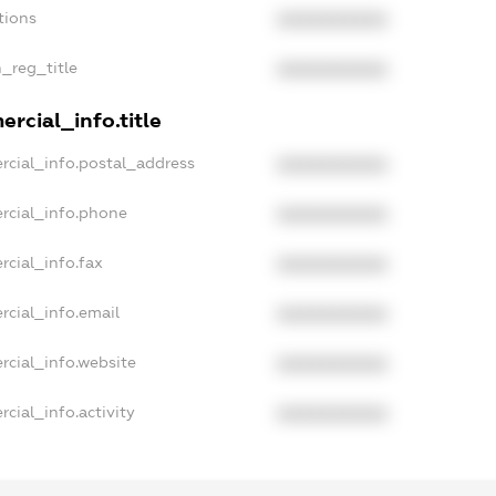
tions
XXXXXXXXXX
n_reg_title
XXXXXXXXXX
rcial_info.title
rcial_info.postal_address
XXXXXXXXXX
rcial_info.phone
XXXXXXXXXX
rcial_info.fax
XXXXXXXXXX
rcial_info.email
XXXXXXXXXX
rcial_info.website
XXXXXXXXXX
cial_info.activity
XXXXXXXXXX