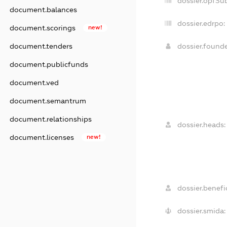
dossier.opfSu
document.balances
dossier.edrpo:
document.scorings
new!
dossier.found
document.tenders
document.publicfunds
document.ved
document.semantrum
document.relationships
dossier.heads:
document.licenses
new!
dossier.benefic
dossier.smida: