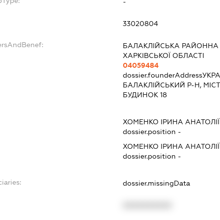
bType:
-
33020804
ersAndBenef:
БАЛАКЛІЙСЬКА РАЙОННА 
ХАРКІВСЬКОЇ ОБЛАСТІ
04059484
dossier.founderAddress
УКРА
БАЛАКЛІЙСЬКИЙ Р-Н, МІС
БУДИНОК 18
ХОМЕНКО ІРИНА АНАТОЛІ
dossier.position -
ХОМЕНКО ІРИНА АНАТОЛІ
dossier.position -
iaries:
dossier.missingData
XXXXXXXXXX