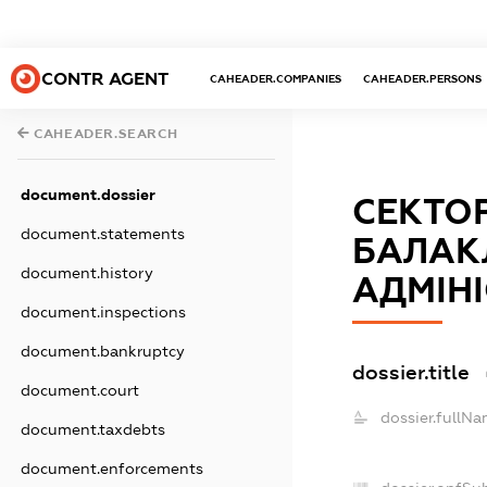
CONTR AGENT
CAHEADER.COMPANIES
CAHEADER.PERSONS
CAHEADER.SEARCH
document.dossier
СЕКТОР
document.statements
БАЛАК
document.history
АДМІНІ
document.inspections
document.bankruptcy
dossier.title
document.court
dossier.fullNa
document.taxdebts
document.enforcements