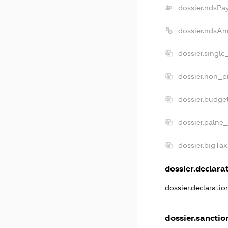
dossier.ndsPa
dossier.ndsAn
dossier.single
dossier.non_pr
dossier.budge
dossier.palne_
dossier.bigTa
dossier.declarat
dossier.declarati
dossier.sanctio