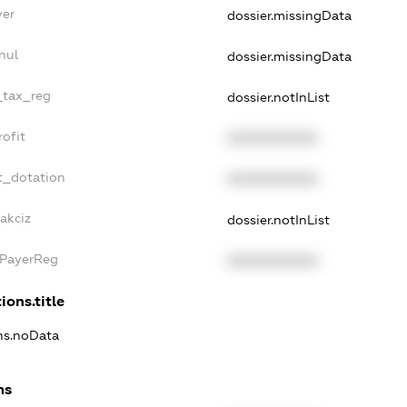
yer
dossier.missingData
nul
dossier.missingData
_tax_reg
dossier.notInList
ofit
XXXXXXXXXX
t_dotation
XXXXXXXXXX
akciz
dossier.notInList
xPayerReg
XXXXXXXXXX
ions.title
ons.noData
ns