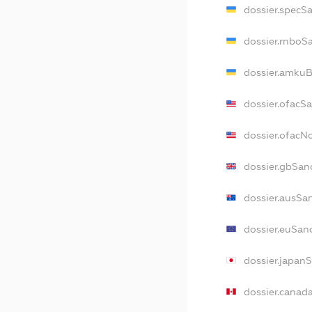
dossier.specS
dossier.rnboS
dossier.amkuB
dossier.ofacS
dossier.ofac
dossier.gbSan
dossier.ausSa
dossier.euSan
dossier.japan
dossier.canad