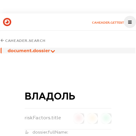
CAHEADER.GETTEST
CAHEADER.SEARCH
document.dossier
ВЛАДОЛЬ
riskFactors.title
0
0
0
dossier.fullName: