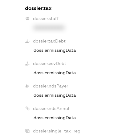
dossier.tax
dossier.staff
XXXXXXXXXX
dossier.taxDebt
dossier.missingData
dossier.esvDebt
dossier.missingData
dossier.ndsPayer
dossier.missingData
dossier.ndsAnnul
dossier.missingData
dossier.single_tax_reg