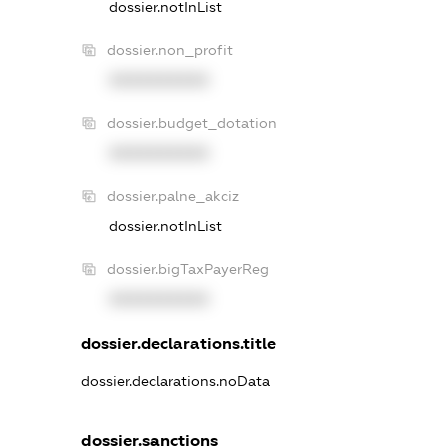
dossier.notInList
dossier.non_profit
XXXXXXXXXX
dossier.budget_dotation
XXXXXXXXXX
dossier.palne_akciz
dossier.notInList
dossier.bigTaxPayerReg
XXXXXXXXXX
dossier.declarations.title
dossier.declarations.noData
dossier.sanctions