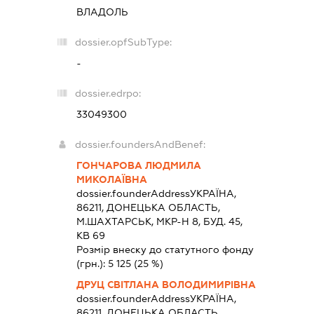
ВЛАДОЛЬ
dossier.opfSubType:
-
dossier.edrpo:
33049300
dossier.foundersAndBenef:
ГОНЧАРОВА ЛЮДМИЛА
МИКОЛАЇВНА
dossier.founderAddress
УКРАЇНА,
86211, ДОНЕЦЬКА ОБЛАСТЬ,
М.ШАХТАРСЬК, МКР-Н 8, БУД. 45,
КВ 69
Розмір внеску до статутного фонду
(грн.):
5 125
(25 %)
ДРУЦ СВІТЛАНА ВОЛОДИМИРІВНА
dossier.founderAddress
УКРАЇНА,
86211, ДОНЕЦЬКА ОБЛАСТЬ,