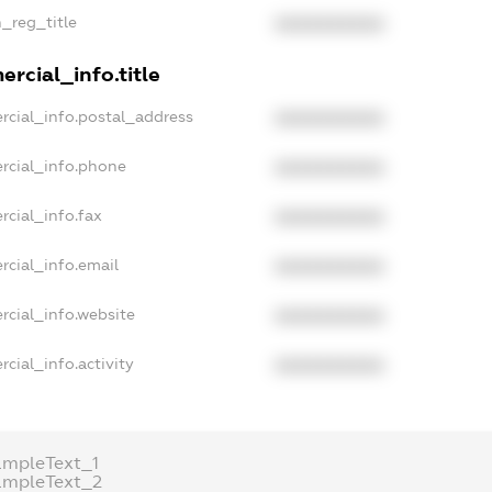
n_reg_title
XXXXXXXXXX
rcial_info.title
rcial_info.postal_address
XXXXXXXXXX
rcial_info.phone
XXXXXXXXXX
rcial_info.fax
XXXXXXXXXX
rcial_info.email
XXXXXXXXXX
rcial_info.website
XXXXXXXXXX
cial_info.activity
XXXXXXXXXX
ampleText_1
ampleText_2