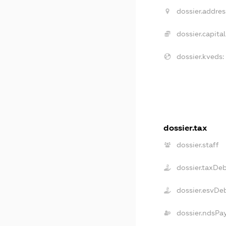
dossier.addres
dossier.capital
dossier.kveds:
dossier.tax
dossier.staff
dossier.taxDe
dossier.esvDe
dossier.ndsPa