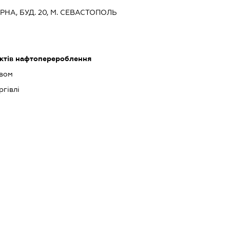
ЄРНА, БУД. 20, М. СЕВАСТОПОЛЬ
ктів нафтоперероблення
ивом
ргівлі