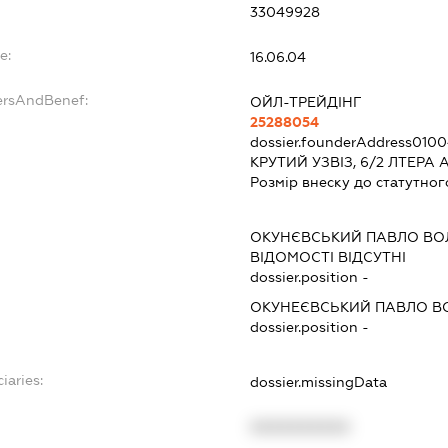
33049928
e:
16.06.04
ersAndBenef:
ОЙЛ-ТРЕЙДІНГ
25288054
dossier.founderAddress
0100
КРУТИЙ УЗВІЗ, 6/2 ЛТЕРА 
Розмір внеску до статутног
ОКУНЄВСЬКИЙ ПАВЛО В
ВІДОМОСТІ ВІДСУТНІ
dossier.position -
ОКУНЕЄВСЬКИЙ ПАВЛО 
dossier.position -
iaries:
dossier.missingData
XXXXXXXXXX