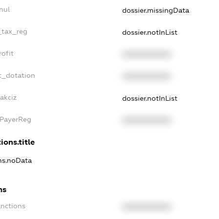
nul
dossier.missingData
_tax_reg
dossier.notInList
ofit
XXXXXXXXXX
t_dotation
XXXXXXXXXX
akciz
dossier.notInList
xPayerReg
XXXXXXXXXX
ions.title
ons.noData
ns
anctions
XXXXXXXXXX