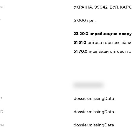
s:
УКРАЇНА, 99042, ВУЛ. КАР'
:
5 000 грн.
23.20.0
виробництво проду
51.51.0
оптова торгівля пал
51.70.0
інші види оптової то
XXXXXXXXXX
bt
dossier.missingData
bt
dossier.missingData
yer
dossier.missingData