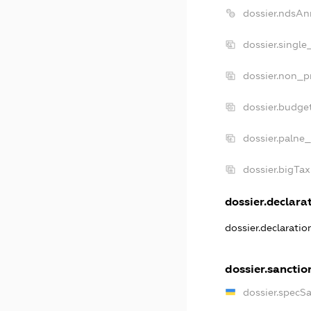
dossier.ndsAn
dossier.single
dossier.non_pr
dossier.budge
dossier.palne_
dossier.bigTa
dossier.declarat
dossier.declarati
dossier.sanctio
dossier.specS