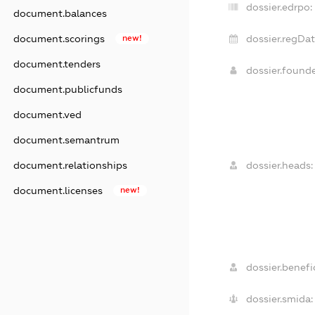
dossier.edrpo:
document.balances
dossier.regDat
document.scorings
new!
document.tenders
dossier.found
document.publicfunds
document.ved
document.semantrum
dossier.heads:
document.relationships
document.licenses
new!
dossier.benefic
dossier.smida: