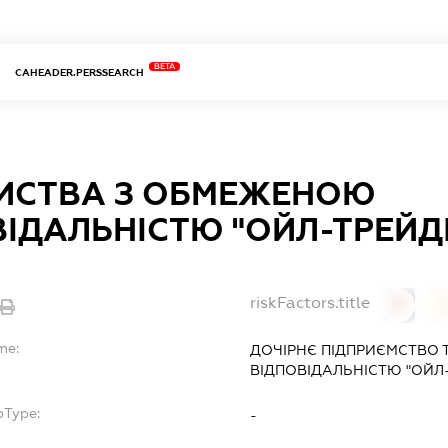
BETA
CAHEADER.PERSSEARCH
ИСТВА З ОБМЕЖЕНОЮ
ІДАЛЬНІСТЮ "ОЙЛ-ТРЕЙД
riskFactors.title
0
0
me:
ДОЧІРНЄ ПІДПРИЄМСТВО
ВІДПОВІДАЛЬНІСТЮ "ОЙЛ-
bType:
-