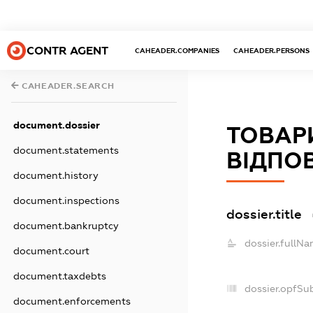
CONTR AGENT
CAHEADER.COMPANIES
CAHEADER.PERSONS
CAHEADER.SEARCH
document.dossier
ТОВАР
document.statements
ВІДПОВ
document.history
document.inspections
dossier.title
document.bankruptcy
dossier.fullNa
document.court
document.taxdebts
dossier.opfSu
document.enforcements