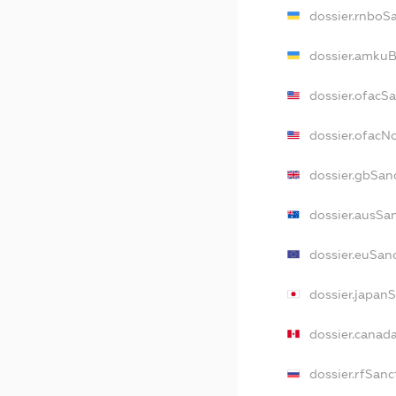
dossier.rnboS
dossier.amkuB
dossier.ofacS
dossier.ofac
dossier.gbSan
dossier.ausSa
dossier.euSan
dossier.japan
dossier.canad
dossier.rfSanc