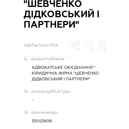
"ШЕВЧЕНКО
ДІДКОВСЬКИЙ І
ПАРТНЕРИ"
riskFactors.title
0
0
0
dossier.fullName:
АДВОКАТСЬКЕ ОБ'ЄДНАННЯ "
ЮРИДИЧНА ФІРМА "ШЕВЧЕНКО
ДІДКОВСЬКИЙ І ПАРТНЕРИ"
dossier.opfSubType:
-
dossier.edrpo:
33053908