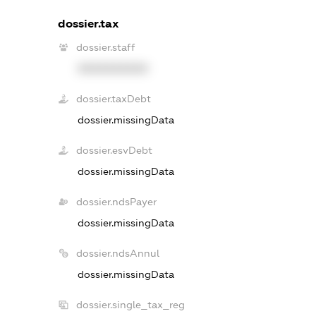
dossier.tax
dossier.staff
XXXXXXXXXX
dossier.taxDebt
dossier.missingData
dossier.esvDebt
dossier.missingData
dossier.ndsPayer
dossier.missingData
dossier.ndsAnnul
dossier.missingData
dossier.single_tax_reg