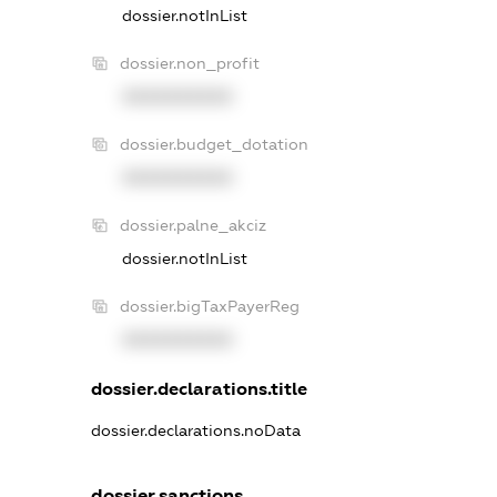
dossier.notInList
dossier.non_profit
XXXXXXXXXX
dossier.budget_dotation
XXXXXXXXXX
dossier.palne_akciz
dossier.notInList
dossier.bigTaxPayerReg
XXXXXXXXXX
dossier.declarations.title
dossier.declarations.noData
dossier.sanctions