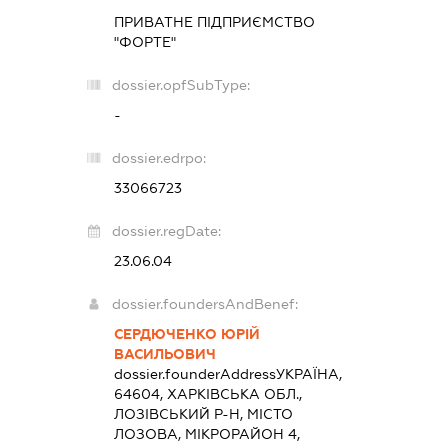
ПРИВАТНЕ ПІДПРИЄМСТВО
"ФОРТЕ"
dossier.opfSubType:
-
dossier.edrpo:
33066723
dossier.regDate:
23.06.04
dossier.foundersAndBenef:
СЕРДЮЧЕНКО ЮРІЙ
ВАСИЛЬОВИЧ
dossier.founderAddress
УКРАЇНА,
64604, ХАРКІВСЬКА ОБЛ.,
ЛОЗІВСЬКИЙ Р-Н, МІСТО
ЛОЗОВА, МІКРОРАЙОН 4,