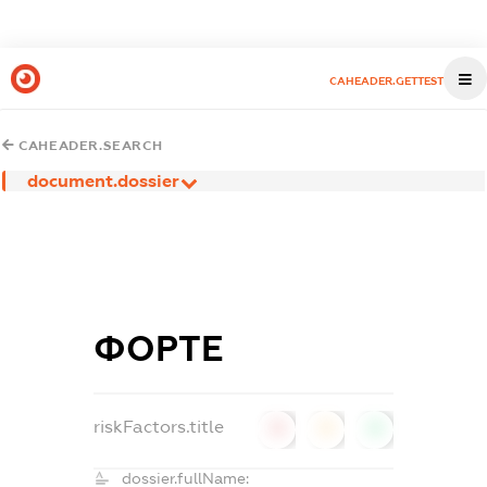
CAHEADER.GETTEST
CAHEADER.SEARCH
document.dossier
ФОРТЕ
riskFactors.title
0
0
0
dossier.fullName: