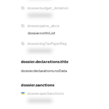
dossier.budget_dotation
XXXXXXXXXX
dossier.palne_akciz
dossier.notInList
dossier.bigTaxPayerReg
XXXXXXXXXX
dossier.declarations.title
dossier.declarations.noData
dossier.sanctions
dossier.specSanctions
XXXXXXXXXX