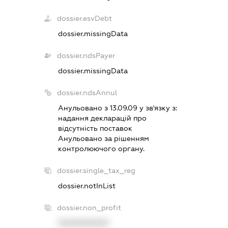
dossier.esvDebt
dossier.missingData
dossier.ndsPayer
dossier.missingData
dossier.ndsAnnul
Анульовано з 13.09.09 у зв'язку з:
надання декларацiй про
вiдсутнiсть поставок
Анульовано за рiшенням
контролюючого органу.
dossier.single_tax_reg
dossier.notInList
dossier.non_profit
XXXXXXXXXX