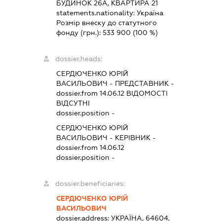
БУДИНОК 26А, КВАРТИРА 21
statements.nationality:
Україна
Розмір внеску до статутного
фонду (грн.):
533 900
(100 %)
dossier.heads:
СЕРДЮЧЕНКО ЮРІЙ
ВАСИЛЬОВИЧ
-
ПРЕДСТАВНИК
-
dossier.from 14.06.12
ВІДОМОСТІ
ВІДСУТНІ
dossier.position -
СЕРДЮЧЕНКО ЮРІЙ
ВАСИЛЬОВИЧ
-
КЕРІВНИК
-
dossier.from 14.06.12
dossier.position -
dossier.beneficiaries:
СЕРДЮЧЕНКО ЮРІЙ
ВАСИЛЬОВИЧ
dossier.address:
УКРАЇНА, 64604,