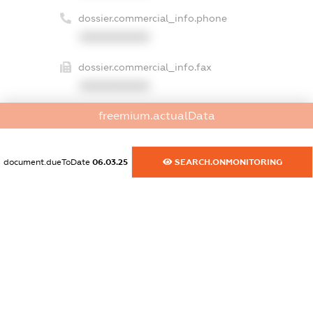
dossier.commercial_info.phone
XXXXXXXXXX
dossier.commercial_info.fax
XXXXXXXXXX
freemium.actualData
dossier.commercial_info.email
XXXXXXXXXX
document.dueToDate
06.03.25
SEARCH.ONMONITORING
dossier.commercial_info.website
XXXXXXXXXX
dossier.commercial_info.activity
XXXXXXXXXX
freemium.exampleText_1
freemium.exampleText_2