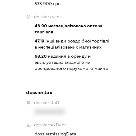
533 900 грн.
dossier.kveds:
46.90
неспеціалізована оптова
торгівля
47.19
інші види роздрібної торгівлі
в неспеціалізованих магазинах
68.20
надання в оренду й
експлуатацію власного чи
орендованого нерухомого майна
dossier.tax
dossier.staff
XXXXXXXXXX
dossier.taxDebt
dossier.missingData