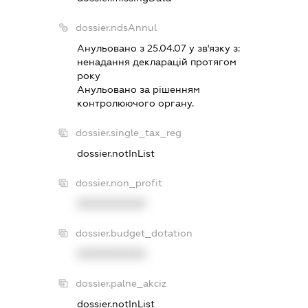
dossier.ndsAnnul
Анульовано з 25.04.07 у зв'язку з:
ненадання декларацiй протягом
року
Анульовано за рiшенням
контролюючого органу.
dossier.single_tax_reg
dossier.notInList
dossier.non_profit
XXXXXXXXXX
dossier.budget_dotation
XXXXXXXXXX
dossier.palne_akciz
dossier.notInList