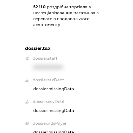
52.11.0
роздрібна торгівля в
неспеціалізованих магазинах з
перевагою продовольчого
асортименту
dossier.tax
dossier.staff
XXXXXXXXXX
dossier.taxDebt
dossier.missingData
dossier.esvDebt
dossier.missingData
dossier.ndsPayer
dossier.missingData