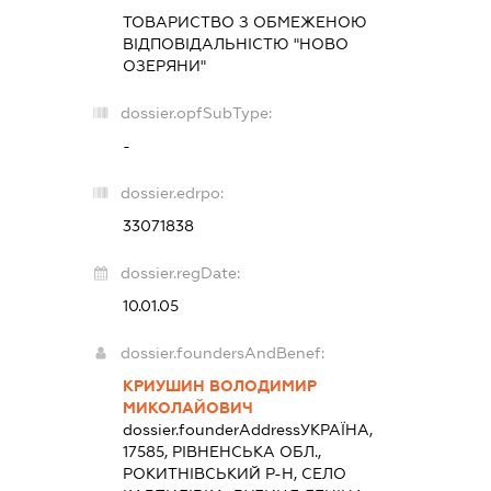
ТОВАРИСТВО З ОБМЕЖЕНОЮ
ВІДПОВІДАЛЬНІСТЮ "НОВО
ОЗЕРЯНИ"
dossier.opfSubType:
-
dossier.edrpo:
33071838
dossier.regDate:
10.01.05
dossier.foundersAndBenef:
КРИУШИН ВОЛОДИМИР
МИКОЛАЙОВИЧ
dossier.founderAddress
УКРАЇНА,
17585, РІВНЕНСЬКА ОБЛ.,
РОКИТНІВСЬКИЙ Р-Н, СЕЛО