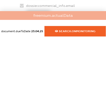
dossier.commercial_info.email
XXXXXXXXXX
freemium.actualData
dossier.commercial_info.website
XXXXXXXXXX
document.dueToDate
23.04.25
SEARCH.ONMONITORING
dossier.commercial_info.activity
XXXXXXXXXX
freemium.exampleText_1
freemium.exampleText_2
freemium.anonymousPerSearch2
FREEMIUM.DETAILS
FREEMIUM.REGISTER