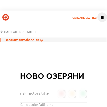
CAHEADER.GETTEST
CAHEADER.SEARCH
document.dossier
НОВО ОЗЕРЯНИ
riskFactors.title
0
0
0
dossier.fullName: