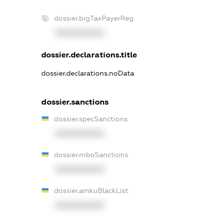
dossier.bigTaxPayerReg
XXXXXXXXXX
dossier.declarations.title
dossier.declarations.noData
dossier.sanctions
dossier.specSanctions
XXXXXXXXXX
dossier.rnboSanctions
XXXXXXXXXX
dossier.amkuBlackList
XXXXXXXXXX