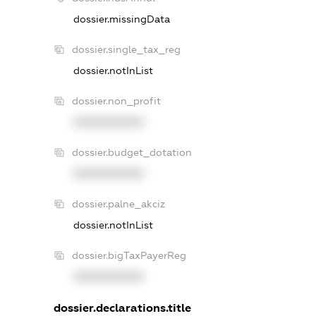
dossier.missingData
dossier.single_tax_reg
dossier.notInList
dossier.non_profit
XXXXXXXXXX
dossier.budget_dotation
XXXXXXXXXX
dossier.palne_akciz
dossier.notInList
dossier.bigTaxPayerReg
XXXXXXXXXX
dossier.declarations.title