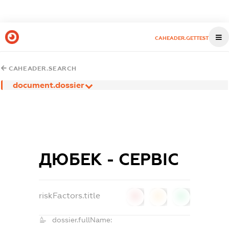
CAHEADER.GETTEST
CAHEADER.SEARCH
document.dossier
ДЮБЕК - СЕРВІС
riskFactors.title
0
0
0
dossier.fullName: