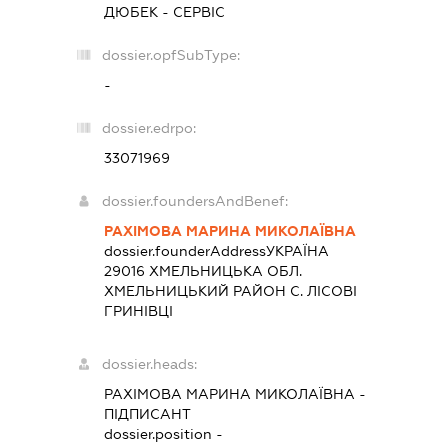
ДЮБЕК - СЕРВІС
dossier.opfSubType:
-
dossier.edrpo:
33071969
dossier.foundersAndBenef:
РАХІМОВА МАРИНА МИКОЛАЇВНА
dossier.founderAddress
УКРАЇНА
29016 ХМЕЛЬНИЦЬКА ОБЛ.
ХМЕЛЬНИЦЬКИЙ РАЙОН С. ЛІСОВІ
ГРИНІВЦІ
dossier.heads:
РАХІМОВА МАРИНА МИКОЛАЇВНА
-
ПІДПИСАНТ
dossier.position -