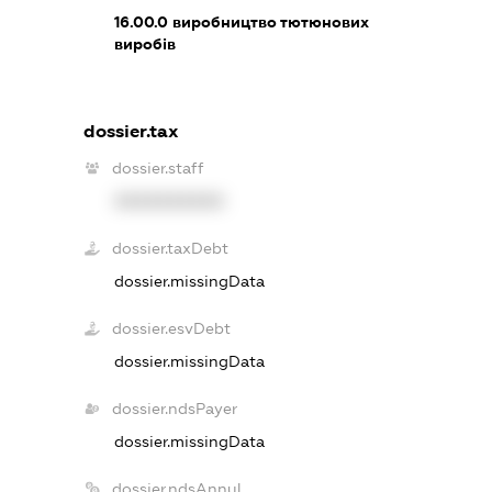
16.00.0
виробництво тютюнових
виробів
dossier.tax
dossier.staff
XXXXXXXXXX
dossier.taxDebt
dossier.missingData
dossier.esvDebt
dossier.missingData
dossier.ndsPayer
dossier.missingData
dossier.ndsAnnul