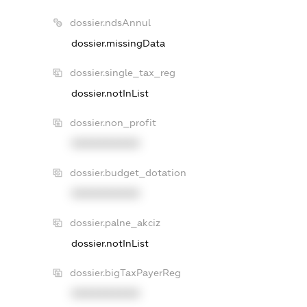
dossier.ndsAnnul
dossier.missingData
dossier.single_tax_reg
dossier.notInList
dossier.non_profit
XXXXXXXXXX
dossier.budget_dotation
XXXXXXXXXX
dossier.palne_akciz
dossier.notInList
dossier.bigTaxPayerReg
XXXXXXXXXX