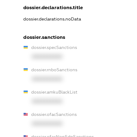
dossier.declarations.title
dossier.declarations.noData
dossier.sanctions
dossier.specSanctions
XXXXXXXXXX
dossier.rnboSanctions
XXXXXXXXXX
dossier.amkuBlackList
XXXXXXXXXX
dossier.ofacSanctions
XXXXXXXXXX
dossier.ofacNonSdnSanctions