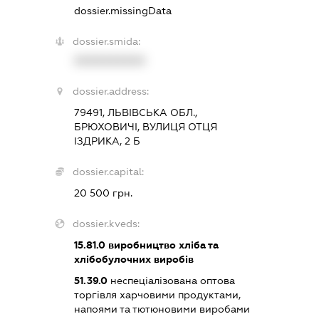
dossier.missingData
dossier.smida:
XXXXXXXXXX
dossier.address:
79491, ЛЬВІВСЬКА ОБЛ.,
БРЮХОВИЧІ, ВУЛИЦЯ ОТЦЯ
ІЗДРИКА, 2 Б
dossier.capital:
20 500 грн.
dossier.kveds:
15.81.0
виробництво хліба та
хлібобулочних виробів
51.39.0
неспеціалізована оптова
торгівля харчовими продуктами,
напоями та тютюновими виробами