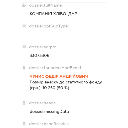
dossier.fullName:
КОМПАНІЯ ХЛІБО-ДАР
dossier.opfSubType:
-
dossier.edrpo:
33073306
dossier.foundersAndBenef:
ЧУНИС ФЕДІР АНДРІЙОВИЧ
Розмір внеску до статутного фонду
(грн.):
10 250
(50 %)
dossier.heads:
dossier.missingData
dossier.beneficiaries: