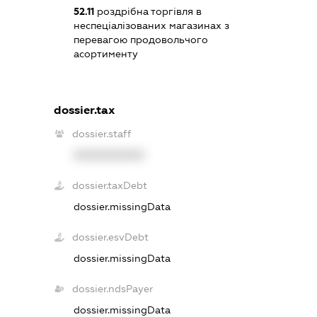
52.11
роздрібна торгівля в
неспеціалізованих магазинах з
перевагою продовольчого
асортименту
dossier.tax
dossier.staff
XXXXXXXXXX
dossier.taxDebt
dossier.missingData
dossier.esvDebt
dossier.missingData
dossier.ndsPayer
dossier.missingData