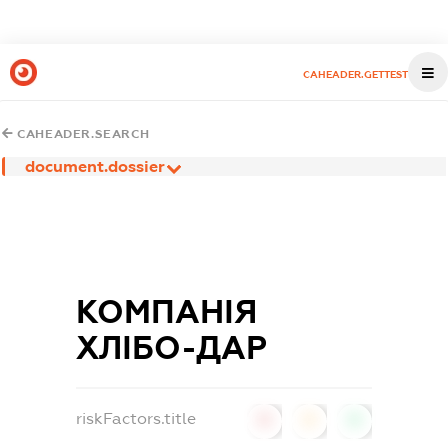
CAHEADER.GETTEST
CAHEADER.SEARCH
document.dossier
КОМПАНІЯ
ХЛІБО-ДАР
riskFactors.title
0
0
0