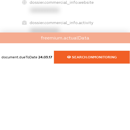
dossier.commercial_info.website
XXXXXXXXXX
dossier.commercial_info.activity
XXXXXXXXXX
freemium.actualData
freemium.exampleText_1
document.dueToDate
24.03.17
SEARCH.ONMONITORING
freemium.exampleText_2
freemium.anonymousPerSearch2
FREEMIUM.DETAILS
FREEMIUM.REGISTER