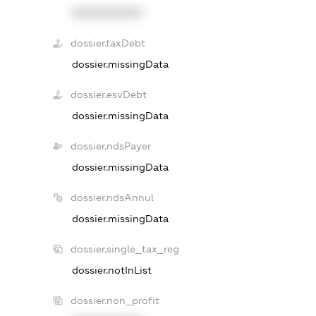
XXXXXXXXXX
dossier.taxDebt
dossier.missingData
dossier.esvDebt
dossier.missingData
dossier.ndsPayer
dossier.missingData
dossier.ndsAnnul
dossier.missingData
dossier.single_tax_reg
dossier.notInList
dossier.non_profit