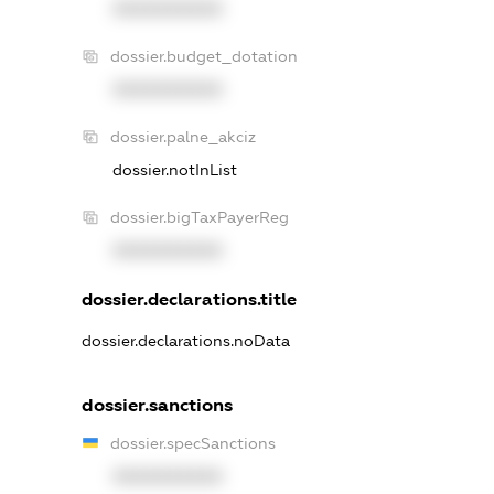
XXXXXXXXXX
dossier.budget_dotation
XXXXXXXXXX
dossier.palne_akciz
dossier.notInList
dossier.bigTaxPayerReg
XXXXXXXXXX
dossier.declarations.title
dossier.declarations.noData
dossier.sanctions
dossier.specSanctions
XXXXXXXXXX