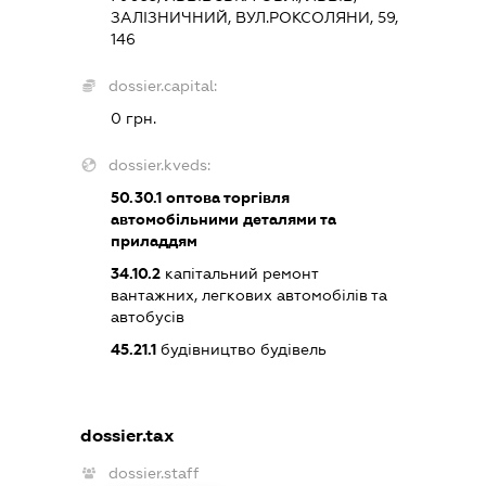
ЗАЛІЗНИЧНИЙ, ВУЛ.РОКСОЛЯНИ, 59,
146
dossier.capital:
0 грн.
dossier.kveds:
50.30.1
оптова торгівля
автомобільними деталями та
приладдям
34.10.2
капітальний ремонт
вантажних, легкових автомобілів та
автобусів
45.21.1
будівництво будівель
dossier.tax
dossier.staff