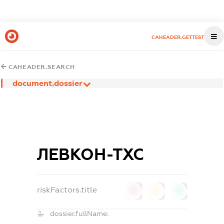
CAHEADER.GETTEST
CAHEADER.SEARCH
document.dossier
ЛЕВКОН-ТХС
riskFactors.title
0
0
0
dossier.fullName: