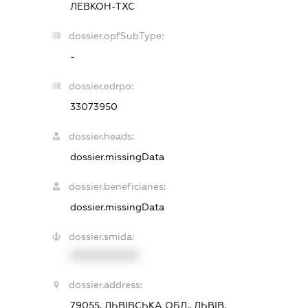
ЛЕВКОН-ТХС
dossier.opfSubType:
-
dossier.edrpo:
33073950
dossier.heads:
dossier.missingData
dossier.beneficiaries:
dossier.missingData
dossier.smida:
XXXXXXXXXX
dossier.address:
79055, ЛЬВІВСЬКА ОБЛ., ЛЬВІВ,