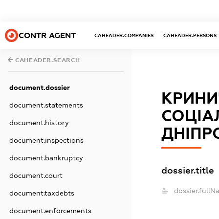
CONTR AGENT
CAHEADER.COMPANIES
CAHEADER.PERSONS
CAHEADER.SEARCH
document.dossier
КРИНИ
document.statements
СОЦІАЛ
document.history
ДНІПР
document.inspections
document.bankruptcy
dossier.title
document.court
dossier.fullN
document.taxdebts
document.enforcements