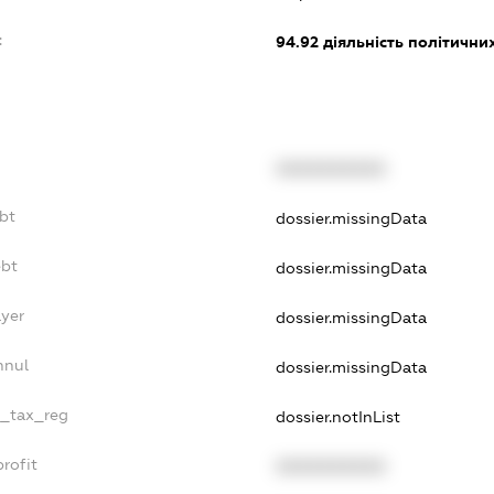
:
94.92
діяльність політичних
XXXXXXXXXX
bt
dossier.missingData
ebt
dossier.missingData
ayer
dossier.missingData
nnul
dossier.missingData
e_tax_reg
dossier.notInList
rofit
XXXXXXXXXX