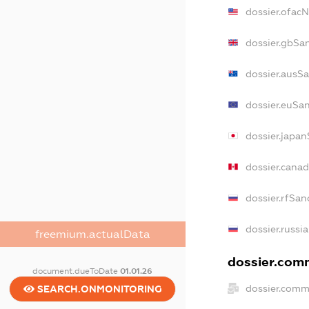
dossier.ofac
dossier.gbSa
dossier.ausS
dossier.euSa
dossier.japa
dossier.cana
dossier.rfSan
dossier.russi
freemium.actualData
dossier.comm
document.dueToDate
01.01.26
dossier.comm
SEARCH.ONMONITORING