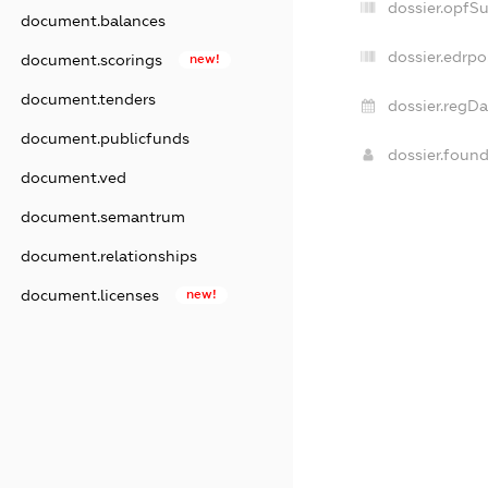
dossier.opfS
document.balances
dossier.edrpo
document.scorings
new!
document.tenders
dossier.regDa
document.publicfunds
dossier.foun
document.ved
document.semantrum
document.relationships
document.licenses
new!