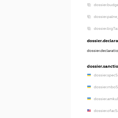
dossier.budg
dossier.palne
dossier.bigT
dossier.declara
dossier.declarat
dossier.sancti
dossier.spec
dossier.rnbo
dossier.amku
dossier.ofac