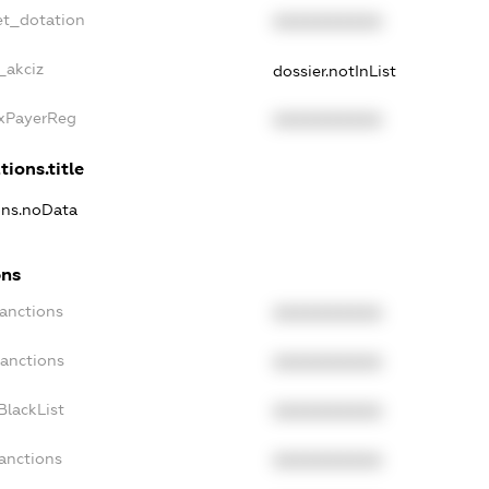
et_dotation
XXXXXXXXXX
_akciz
dossier.notInList
axPayerReg
XXXXXXXXXX
tions.title
ions.noData
ons
Sanctions
XXXXXXXXXX
Sanctions
XXXXXXXXXX
BlackList
XXXXXXXXXX
Sanctions
XXXXXXXXXX