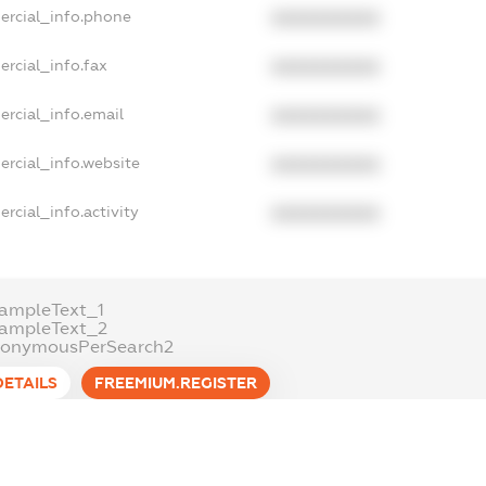
ercial_info.phone
XXXXXXXXXX
rcial_info.fax
XXXXXXXXXX
ercial_info.email
XXXXXXXXXX
ercial_info.website
XXXXXXXXXX
rcial_info.activity
XXXXXXXXXX
ampleText_1
xampleText_2
nonymousPerSearch2
DETAILS
FREEMIUM.REGISTER