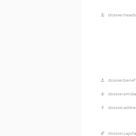
dossier.heads
dossier.benefi
dossier.smida
dossier.addre
dossier.capita