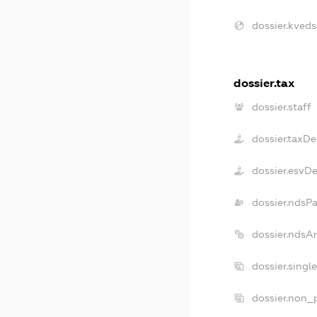
dossier.kveds
dossier.tax
dossier.staff
dossier.taxDe
dossier.esvD
dossier.ndsP
dossier.ndsA
dossier.singl
dossier.non_p