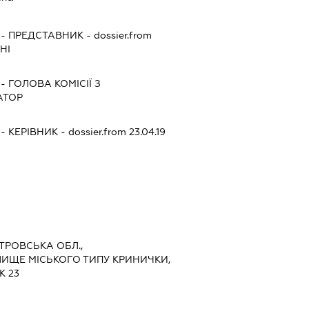
-
ПРЕДСТАВНИК
- dossier.from
НІ
-
ГОЛОВА КОМІСІЇ З
АТОР
-
КЕРІВНИК
- dossier.from 23.04.19
ЕТРОВСЬКА ОБЛ.,
ЛИЩЕ МІСЬКОГО ТИПУ КРИНИЧКИ,
К 23