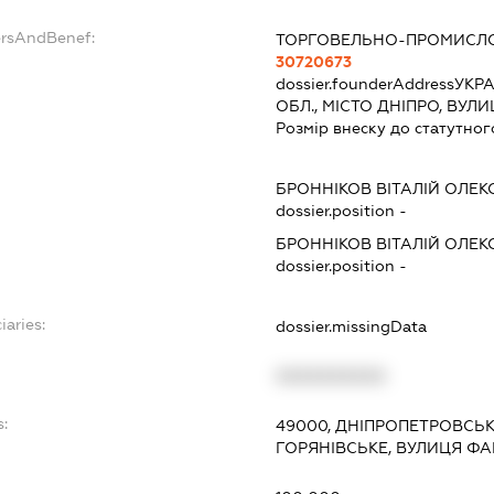
ersAndBenef:
ТОРГОВЕЛЬНО-ПРОМИСЛО
30720673
dossier.founderAddress
УКРА
ОБЛ., МІСТО ДНІПРО, ВУЛ
Розмір внеску до статутног
БРОННІКОВ ВІТАЛІЙ ОЛЕ
dossier.position -
БРОННІКОВ ВІТАЛІЙ ОЛЕ
dossier.position -
iaries:
dossier.missingData
XXXXXXXXXX
s:
49000, ДНІПРОПЕТРОВСЬК
ГОРЯНІВСЬКЕ, ВУЛИЦЯ ФА