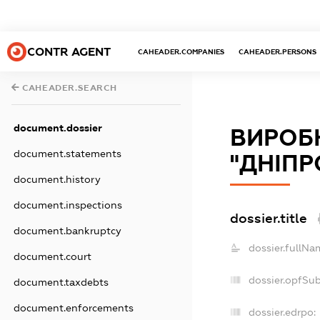
CONTR AGENT
CAHEADER.COMPANIES
CAHEADER.PERSONS
CAHEADER.SEARCH
document.dossier
ВИРОБ
document.statements
"ДНІП
document.history
document.inspections
dossier.title
document.bankruptcy
dossier.fullNa
document.court
dossier.opfSu
document.taxdebts
document.enforcements
dossier.edrpo: