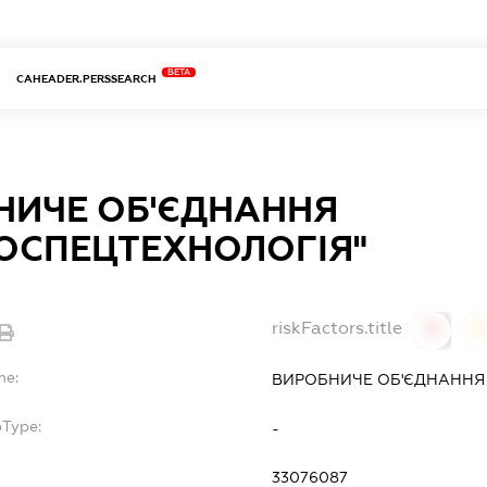
BETA
CAHEADER.PERSSEARCH
НИЧЕ ОБ'ЄДНАННЯ
РОСПЕЦТЕХНОЛОГІЯ"
riskFactors.title
0
0
me:
ВИРОБНИЧЕ ОБ'ЄДНАННЯ 
bType:
-
33076087