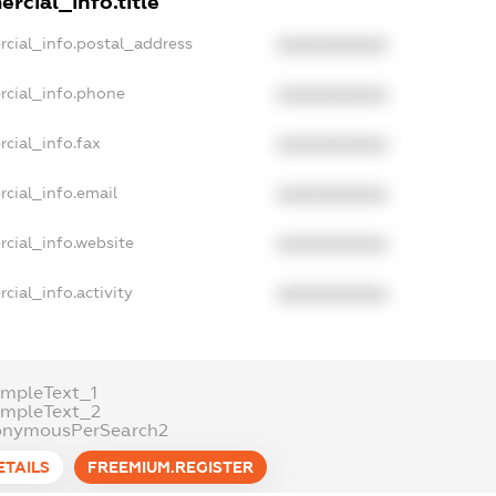
rcial_info.title
rcial_info.postal_address
XXXXXXXXXX
rcial_info.phone
XXXXXXXXXX
cial_info.fax
XXXXXXXXXX
cial_info.email
XXXXXXXXXX
rcial_info.website
XXXXXXXXXX
cial_info.activity
XXXXXXXXXX
ampleText_1
ampleText_2
onymousPerSearch2
ETAILS
FREEMIUM.REGISTER