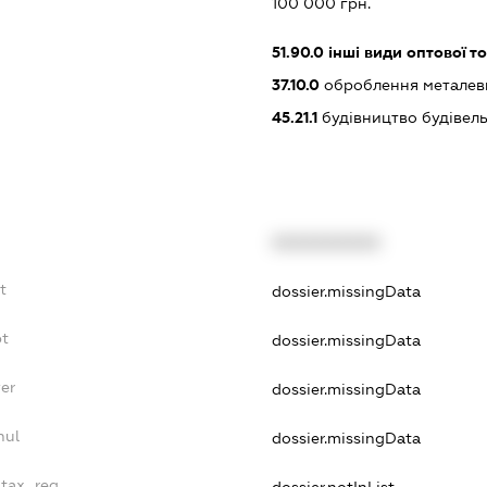
:
100 000 грн.
51.90.0
інші види оптової то
37.10.0
оброблення металеви
45.21.1
будівництво будівел
XXXXXXXXXX
t
dossier.missingData
bt
dossier.missingData
yer
dossier.missingData
nul
dossier.missingData
_tax_reg
dossier.notInList