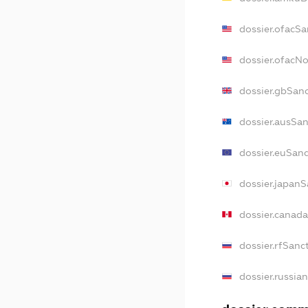
dossier.ofacSa
dossier.ofacN
dossier.gbSan
dossier.ausSa
dossier.euSan
dossier.japan
dossier.canad
dossier.rfSanc
dossier.russia