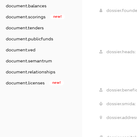
document.balances
dossier.found
document.scorings
new!
document.tenders
document.publicfunds
document.ved
dossier.heads:
document.semantrum
document.relationships
document.licenses
new!
dossier.benefic
dossier.smida:
dossier.addres