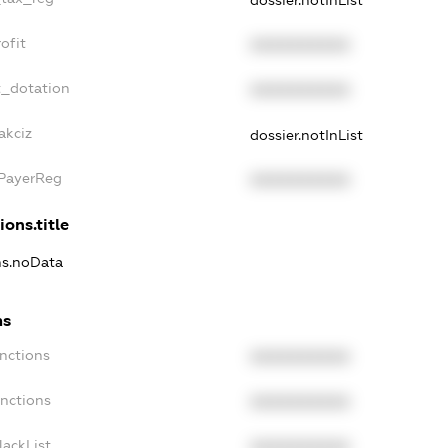
ofit
XXXXXXXXXX
t_dotation
XXXXXXXXXX
akciz
dossier.notInList
xPayerReg
XXXXXXXXXX
ions.title
ons.noData
ns
anctions
XXXXXXXXXX
anctions
XXXXXXXXXX
lackList
XXXXXXXXXX