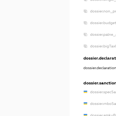
dossier.non_pr
dossier.budge
dossier.palne_
dossier.bigTa
dossier.declarat
dossier.declarati
dossier.sanctio
dossier.specS
dossier.rnboS
dossier.amkuB