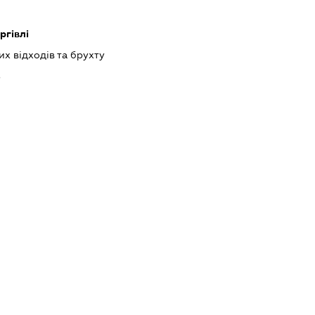
ргівлі
х відходів та брухту
ь