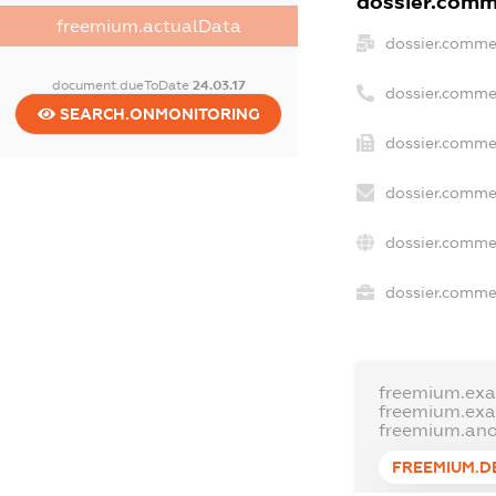
dossier.comme
freemium.actualData
dossier.comme
document.dueToDate
24.03.17
dossier.comme
SEARCH.ONMONITORING
dossier.commer
dossier.commer
dossier.comme
dossier.commer
freemium.ex
freemium.ex
freemium.an
FREEMIUM.D