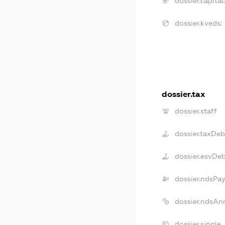
dossier.capital
dossier.kveds:
dossier.tax
dossier.staff
dossier.taxDeb
dossier.esvDe
dossier.ndsPa
dossier.ndsAn
dossier.single